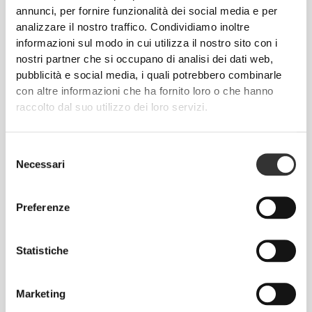
Abbiamo abbracciato una filosofia che rimane
annunci, per fornire funzionalità dei social media e per
impressa sui vestiti: senza cuciture! Senza etichette
analizzare il nostro traffico. Condividiamo inoltre
informazioni sul modo in cui utilizza il nostro sito con i
cucite, indossare le nostre creazioni diventa un
nostri partner che si occupano di analisi dei dati web,
piacere, perché non causano irritazioni alla pelle.
pubblicità e social media, i quali potrebbero combinarle
con altre informazioni che ha fornito loro o che hanno
CONSIGLI PER LE TAGLIE
raccolto dal suo utilizzo dei loro servizi.
Selezione
Necessari
del
Questo articolo
consenso
Aderente
Preferenze
Statistiche
Marketing