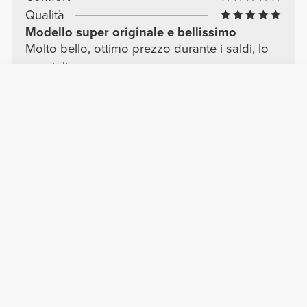
Qualità
Modello super originale e bellissimo
Molto bello, ottimo prezzo durante i saldi, lo
consiglio
Vedere Originale
Roberto T.
2025-03-03
Comfort
Qualità
Stupenda
Robusta e confortevole
Adelina P.
2025-01-27
Comfort