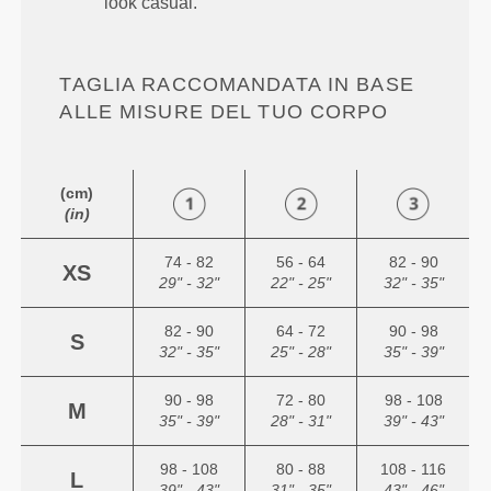
look casual.
TAGLIA RACCOMANDATA IN BASE
ALLE MISURE DEL TUO CORPO
(cm)
(in)
74 - 82
56 - 64
82 - 90
XS
29" - 32"
22" - 25"
32" - 35"
82 - 90
64 - 72
90 - 98
S
32" - 35"
25" - 28"
35" - 39"
90 - 98
72 - 80
98 - 108
M
35" - 39"
28" - 31"
39" - 43"
98 - 108
80 - 88
108 - 116
L
39" - 43"
31" - 35"
43" - 46"