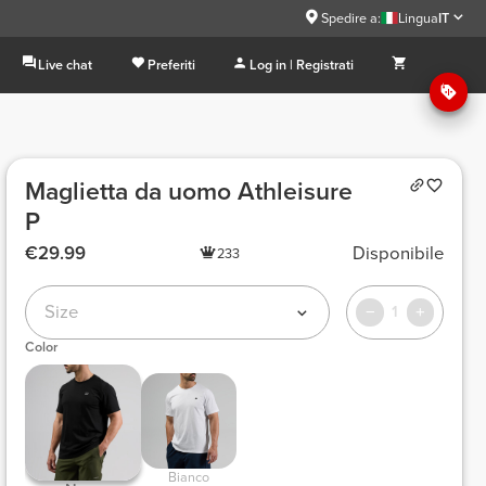
Spedire a:
Lingua
IT
Live chat
Preferiti
Log in | Registrati
Maglietta da uomo Athleisure
P
€29.99
Disponibile
233
Size
1
Color
 Bianco 