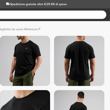
Spedizione gratuita oltre €29.99 di spesa
aglietta da uomo Athleisure P