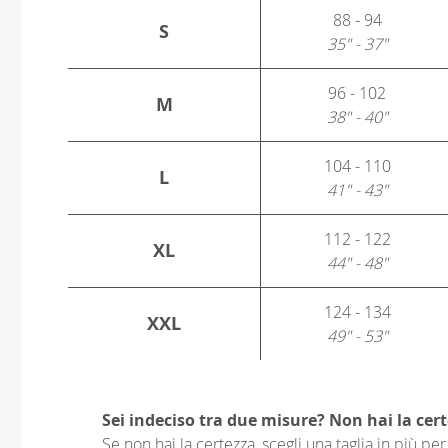
88 - 94
S
35" - 37"
96 - 102
M
38" - 40"
104 - 110
L
41" - 43"
112 - 122
XL
44" - 48"
124 - 134
XXL
49" - 53"
Sei indeciso tra due misure? Non hai la cert
Se non hai la certezza, scegli una taglia in più p