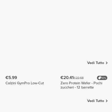
João
Fitwithdriesandjolien
Carvalho
Barbosa
João Pinto
2
Vedi Tutto
€5.99
€20.41
€22.68
10%
Calzini GymPro Low-Cut
Zero Protein Wafer - Pochi
zuccheri - 12 barrette
Vedi Tutto