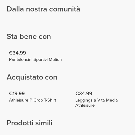
Dalla nostra comunità
Tommaso
Simonetinifit
Fragassi
Luizajuli
3
Sta bene con
€34.99
Pantaloncini Sportivi Motion
Acquistato con
€19.99
€34.99
Athleisure P Crop T-Shirt
Leggings a Vita Media
Athleisure
Prodotti simili