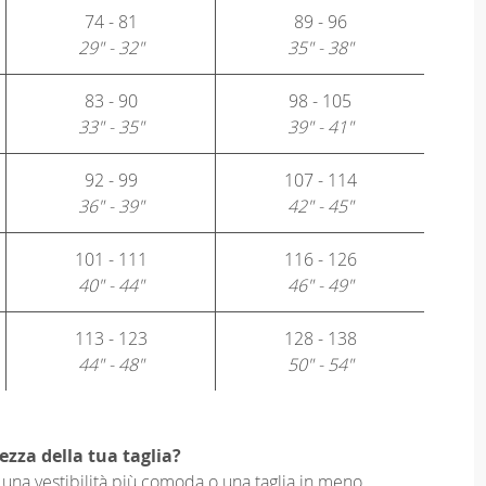
74 - 81
89 - 96
29" - 32"
35" - 38"
83 - 90
98 - 105
33" - 35"
39" - 41"
92 - 99
107 - 114
36" - 39"
42" - 45"
101 - 111
116 - 126
40" - 44"
46" - 49"
113 - 123
128 - 138
44" - 48"
50" - 54"
ezza della tua taglia?
er una vestibilità più comoda o una taglia in meno