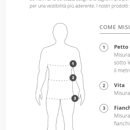
per una vestibilità più aderente. I nostri prodotti 
COME MIS
Petto
Misura
sotto 
il metr
Vita
Misura 
Fianc
Misura
fianchi