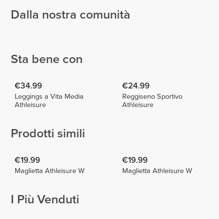
Dalla nostra comunità
Carina
María
Ferreira
Flávia
Nogueira
5
3
Sta bene con
€34.99
€24.99
Leggings a Vita Media
Reggiseno Sportivo
Athleisure
Athleisure
Prodotti simili
€19.99
€19.99
Maglietta Athleisure W
Maglietta Athleisure W
I Più Venduti