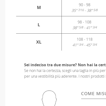
90 - 98
M
35"
- 38"
7/16
5/8
98 - 108
L
38"
- 41"
5/8
3/4
108 - 118
XL
41"
- 45"
3/4
3/4
Sei indeciso tra due misure? Non hai la cert
Se non hai la certezza, scegli una taglia in più p
per una vestibilità più aderente. I nostri prodotti 
COME MIS