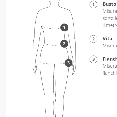
Busto
Misura
sotto 
il metr
Vita
Misura 
Fianc
Misura
fianchi