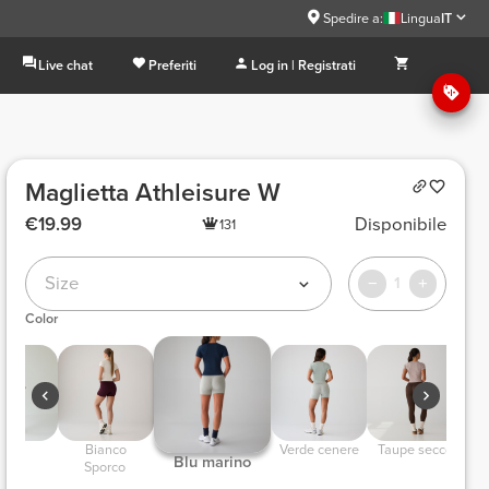
Spedire a:
Lingua
IT
Live chat
Preferiti
Log in | Registrati
Maglietta Athleisure W
€19.99
Disponibile
131
Size
1
Color
 Nero 
 Bianco 
 Verde cenere 
 Taupe secco 
 
 Blu marino 
Sporco 