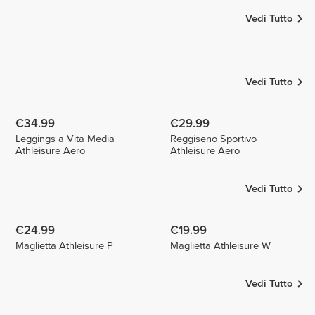
Vedi Tutto
Marta
Sandra
Marta
Sequeira
Martins da
2
Silva
1
Vedi Tutto
€34.99
€29.99
Leggings a Vita Media
Reggiseno Sportivo
Athleisure Aero
Athleisure Aero
Vedi Tutto
€24.99
€19.99
Maglietta Athleisure P
Maglietta Athleisure W
Vedi Tutto