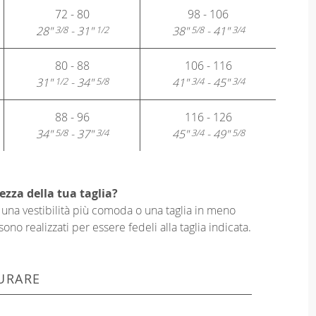
72 - 80
98 - 106
28"
- 31"
38"
- 41"
3/8
1/2
5/8
3/4
80 - 88
106 - 116
31"
- 34"
41"
- 45"
1/2
5/8
3/4
3/4
88 - 96
116 - 126
34"
- 37"
45"
- 49"
5/8
3/4
3/4
5/8
ezza della tua taglia?
er una vestibilità più comoda o una taglia in meno
sono realizzati per essere fedeli alla taglia indicata.
URARE