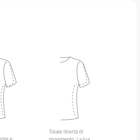
Totale libertà di
nte e
movimento. La tua