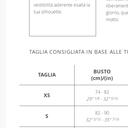
vestibilità aderente esalta la
liberament
tua silhouette.
giorno, que
motto.
TAGLIA CONSIGLIATA IN BASE ALLE
BUSTO
TAGLIA
(cm)/(in)
74 - 82
XS
29"
- 32"
1/8
5/16
82 - 90
S
32"
- 35"
5/16
7/16