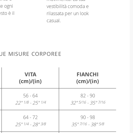
e ogni
vestibilità comoda e
sto è il
rilassata per un look
casual.
 TUE MISURE CORPOREE
VITA
FIANCHI
(cm)/(in)
(cm)/(in)
56 - 64
82 - 90
22"
- 25"
32"
- 35"
1/8
1/4
5/16
7/16
64 - 72
90 - 98
25"
- 28"
35"
- 38"
1/4
3/8
7/16
5/8