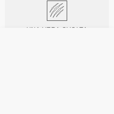
UNA VERA
SVOLTA
Capi d'abbigliamento con punti di raffreddamento
strategici e aree di supporto mirate, per offrire
freschezza e comodità durante l'allenamento.
PIÙ DI
QUANTO SEMBRI
Tecnologia delle fibre sviluppata appositamente con
proprietà anti-umidità, che offre comodità e ti aiuta a