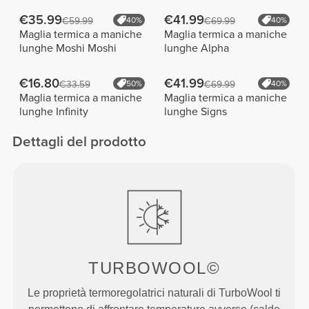
€35.99
€41.99
€59.99
40%
€69.99
40%
Maglia termica a maniche
Maglia termica a maniche
lunghe Moshi Moshi
lunghe Alpha
€16.80
€41.99
€33.59
50%
€69.99
40%
Maglia termica a maniche
Maglia termica a maniche
lunghe Infinity
lunghe Signs
Dettagli del prodotto
TURBOWOOL©
Le proprietà termoregolatrici naturali di TurboWool ti