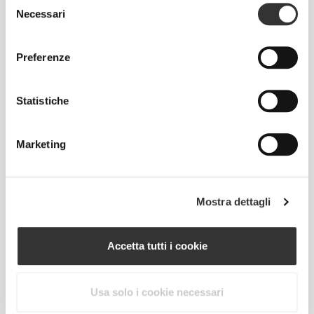
Selezione
Necessari
del
consenso
Preferenze
Statistiche
Info e assistenza
Marketing
Recensioni globali
Mostra dettagli
5
(6 recensioni)
Accetta tutti i cookie
Dalla nostra comunità
Vedi Tutto
Usa solo i cookie necessari
1