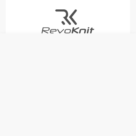
RevoKnit
è un'avanzata tecnologia di lavorazione a
maglia sviluppata da Prozis che dà vita a capi di
abbigliamento ad alte prestazioni, come una
seconda pelle e con maggiore elasticità, supporto e
comodità.
RevoKnit
ha migliori prestazioni, fa sentire meglio
ed è migliore per l'ambiente.
TECNOLOGIA DELLE FIBRE