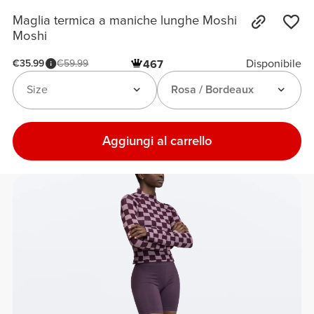
Maglia termica a maniche lunghe Moshi
Moshi
Disponibile
€35.99
€59.99
467
Size
Rosa / Bordeaux
Aggiungi al carrello