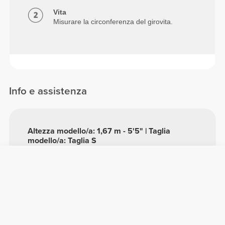
Vita
Misurare la circonferenza del girovita.
Info e assistenza
Altezza modello/a: 1,67 m - 5'5" | Taglia
modello/a: Taglia S
Vedere tabella delle misure nella descrizione
Composizione
96% Poliammide