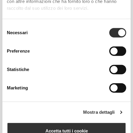
con altre informazioni che ha fornito loro o che hanno
Fabbricazione elastica bidirezionale sviluppata in
raccolto dal suo utilizzo dei loro servizi.
laboratorio, creata per assecondare improvvise
accelerazioni e cambi di direzione.
Selezione
Necessari
del
consenso
Preferenze
PIÙ DI
QUANTO SEMBRI
Statistiche
Tecnologia delle fibre sviluppata appositamente con
Marketing
proprietà anti-umidità, che offre comodità e ti aiuta a
restare all'asciutto.
Mostra dettagli
PROGETTATO CON LA
Accetta tutti i cookie