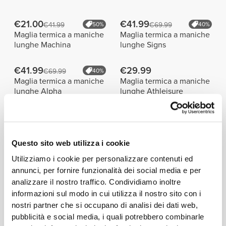
€21.00
€41.99
€41.99
50%
€69.99
40%
Maglia termica a maniche
Maglia termica a maniche
lunghe Machina
lunghe Signs
€41.99
€29.99
€69.99
40%
Maglia termica a maniche
Maglia termica a maniche
lunghe Alpha
lunghe Athleisure
Dettagli del prodotto
Questo sito web utilizza i cookie
Utilizziamo i cookie per personalizzare contenuti ed
annunci, per fornire funzionalità dei social media e per
analizzare il nostro traffico. Condividiamo inoltre
informazioni sul modo in cui utilizza il nostro sito con i
PROGETTATO PER
ESSERE
nostri partner che si occupano di analisi dei dati web,
pubblicità e social media, i quali potrebbero combinarle
FLESSIBILE