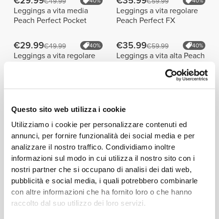
€29.99
€35.99
€49.99
40%
€59.99
40%
Leggings a vita media
Leggings a vita regolare
Peach Perfect Pocket
Peach Perfect FX
€29.99
€35.99
€49.99
40%
€59.99
40%
Leggings a vita regolare
Leggings a vita alta Peach
BFF
Perfect FX
I Più Venduti
Vedi Tutto
Questo sito web utilizza i cookie
Utilizziamo i cookie per personalizzare contenuti ed
€59.99
€34.99
annunci, per fornire funzionalità dei social media e per
Leggings a Vita Media
Leggings a Vita Media
analizzare il nostro traffico. Condividiamo inoltre
MuseFit
Athleisure
informazioni sul modo in cui utilizza il nostro sito con i
nostri partner che si occupano di analisi dei dati web,
€9.99
€26.24
€34.99
25%
pubblicità e social media, i quali potrebbero combinarle
Telo da palestra Script
Pantaloncini medi a vita
con altre informazioni che ha fornito loro o che hanno
regolare Peach Perfect FX
raccolto dal suo utilizzo dei loro servizi.
Dettagli del prodotto