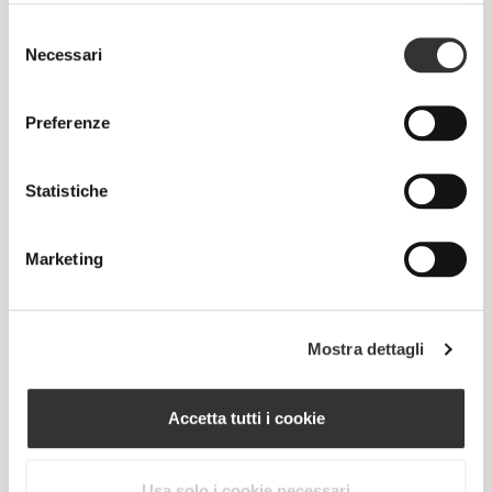
Selezione
Necessari
del
consenso
Preferenze
PEACH
PERFECT
Statistiche
Abbiamo sviluppato uno speciale tessuto che esalta
visivamente le curve, permettendoti tutta la libertà di
Marketing
movimento di cui hai bisogno. Progettati per farti
avere il tuo migliore aspetto, mentre ti alleni per
stare al meglio.
Mostra dettagli
Accetta tutti i cookie
Usa solo i cookie necessari