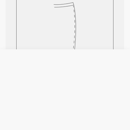
Senti il tuo corpo ad ogni mossa che fai.
La vestibilità aderente mette in mostra la
silhouette del tuo corpo.
Regolare