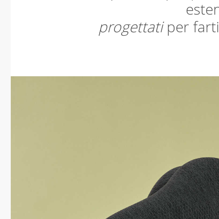
esten
progettati
per fart