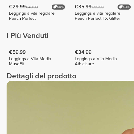
€29.99
€35.99
€49.99
€59.99
40%
40%
Leggings a vita regolare
Leggings a vita regolare
Peach Perfect
Peach Perfect FX Glitter
I Più Venduti
€59.99
€34.99
Leggings a Vita Media
Leggings a Vita Media
MuseFit
Athleisure
Dettagli del prodotto