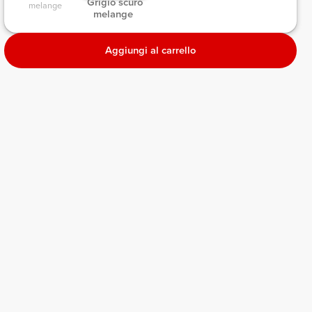
 Grigio scuro 
melange 
melange 
Aggiungi al carrello