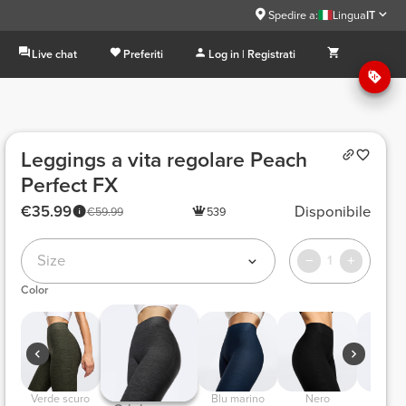
Spedire a:
Lingua
IT
Live chat
Preferiti
Log in | Registrati
Leggings a vita regolare Peach
Perfect FX
€35.99
Disponibile
€59.99
539
Size
1
Color
 Verde scuro 
 Blu marino 
 Nero 
 Borde