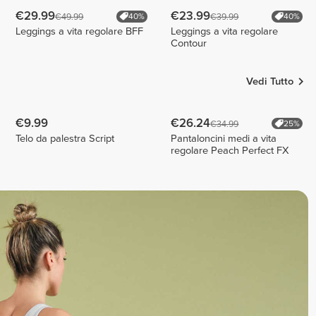
€29.99
€23.99
€49.99
€39.99
40%
40%
Leggings a vita regolare BFF
Leggings a vita regolare
Contour
Vedi Tutto
€9.99
€26.24
€34.99
25%
Telo da palestra Script
Pantaloncini medi a vita
regolare Peach Perfect FX