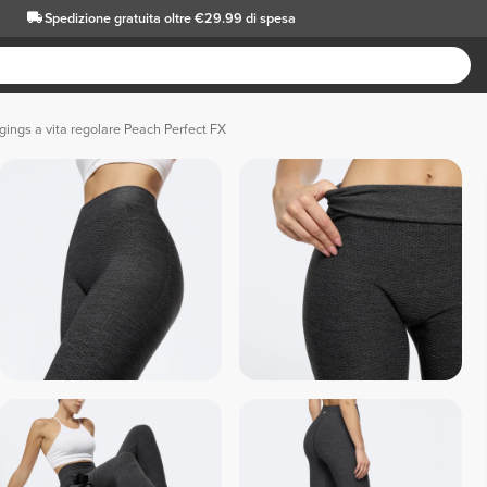
Spedizione gratuita oltre €29.99 di spesa
gings a vita regolare Peach Perfect FX