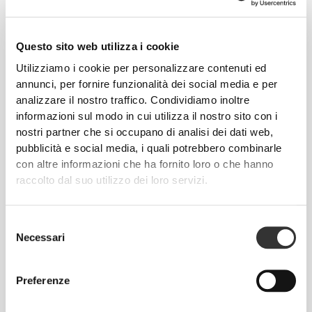
Questo sito web utilizza i cookie
Utilizziamo i cookie per personalizzare contenuti ed
Maria
paulette
annunci, per fornire funzionalità dei social media e per
analizzare il nostro traffico. Condividiamo inoltre
informazioni sul modo in cui utilizza il nostro sito con i
nostri partner che si occupano di analisi dei dati web,
pubblicità e social media, i quali potrebbero combinarle
con altre informazioni che ha fornito loro o che hanno
raccolto dal suo utilizzo dei loro servizi.
Ángela
Selezione
Luizajuli
Ortega
Necessari
del
consenso
Sta bene con
Preferenze