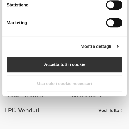
Statistiche
€29.99
€49.99
40%
Crop Top a Maniche
Lunghe Peach Perfect FX
Marketing
Glitter
Prodotti simili
Vedi Tutto
Mostra dettagli
€29.99
€29.99
€49.99
40%
€49.99
40%
Leggings a vita alta Peach
Leggings a vita regolare
Accetta tutti i cookie
Perfect
Peach Perfect
€35.99
€35.99
Usa solo i cookie necessari
€59.99
40%
€59.99
40%
Leggings a vita regolare
Leggings a vita regolare
Peach Perfect FX
Peach Perfect FX
I Più Venduti
Vedi Tutto