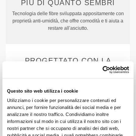
PIÙ DI
QUANTO SEMBRI
Tecnologia delle fibre sviluppata appositamente con
proprietà anti-umidità, che offre comodità e ti aiuta a
restare all'asciutto.
PROGETTATO CON LA
TECNOLOGIA
REVOKNIT
Questo sito web utilizza i cookie
Utilizziamo i cookie per personalizzare contenuti ed
annunci, per fornire funzionalità dei social media e per
analizzare il nostro traffico. Condividiamo inoltre
RevoKnit
è un'avanzata tecnologia di lavorazione a
informazioni sul modo in cui utilizza il nostro sito con i
maglia sviluppata da Prozis che dà vita a capi di
nostri partner che si occupano di analisi dei dati web,
abbigliamento ad alte prestazioni, come una
pubblicità e social media, i quali potrebbero combinarle