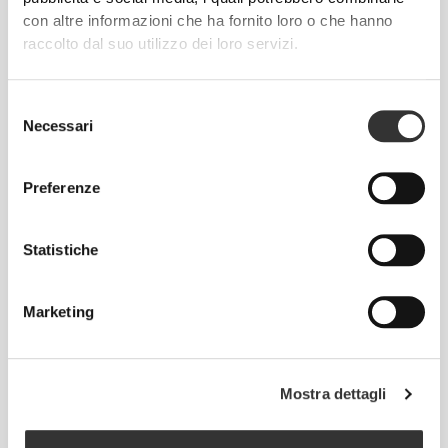
seconda pelle e con maggiore elasticità, supporto e
con altre informazioni che ha fornito loro o che hanno
comodità.
raccolto dal suo utilizzo dei loro servizi.
RevoKnit
ha migliori prestazioni, fa sentire meglio
Selezione
ed è migliore per l'ambiente.
Necessari
del
consenso
Preferenze
TECNOLOGIA DELLE FIBRE
Statistiche
Marketing
PoliStretch© è la nostra versatilissima tecnologia
Mostra dettagli
delle fibre sviluppata in laboratorio, che offre il
giusto livello di compressione e un ottimo potere di