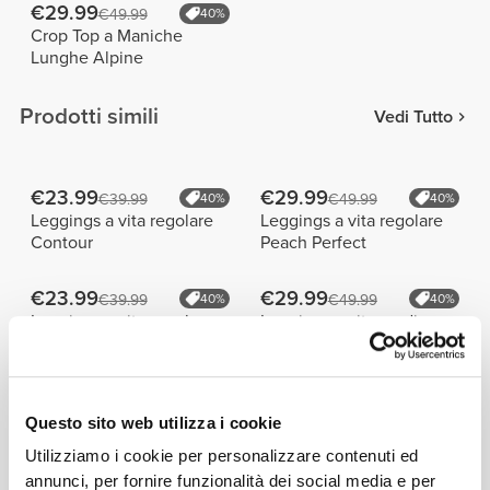
€29.99
€49.99
40%
Crop Top a Maniche
Lunghe Alpine
Prodotti simili
Vedi Tutto
€23.99
€29.99
€39.99
40%
€49.99
40%
Leggings a vita regolare
Leggings a vita regolare
Contour
Peach Perfect
€23.99
€29.99
€39.99
40%
€49.99
40%
Leggings a vita regolare
Leggings a vita media
Grand Prix
Contour NRG
I Più Venduti
Vedi Tutto
Questo sito web utilizza i cookie
Utilizziamo i cookie per personalizzare contenuti ed
€59.99
€34.99
annunci, per fornire funzionalità dei social media e per