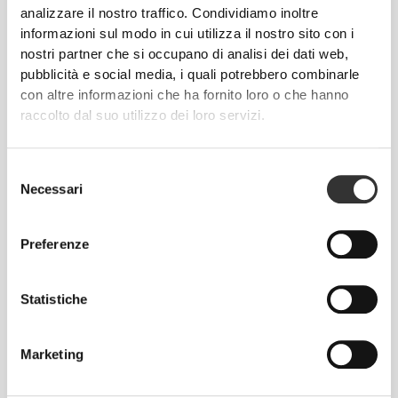
Leggings a Vita Media
Leggings a Vita Media
analizzare il nostro traffico. Condividiamo inoltre
MuseFit
Athleisure
informazioni sul modo in cui utilizza il nostro sito con i
nostri partner che si occupano di analisi dei dati web,
€9.99
€26.24
pubblicità e social media, i quali potrebbero combinarle
€34.99
25%
Telo da palestra Script
Pantaloncini medi a vita
con altre informazioni che ha fornito loro o che hanno
regolare Peach Perfect FX
raccolto dal suo utilizzo dei loro servizi.
Dettagli del prodotto
Selezione
Necessari
del
consenso
Preferenze
Statistiche
PEACH
PERFECT
Abbiamo sviluppato uno speciale tessuto che esalta
Marketing
visivamente le curve, permettendoti tutta la libertà di
movimento di cui hai bisogno. Progettati per farti