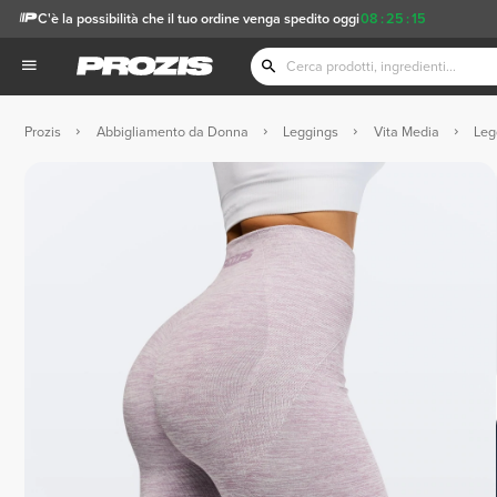
C'è la possibilità che il tuo ordine venga spedito oggi
08
:
25
:
14
Prozis
Abbigliamento da Donna
Leggings
Vita Media
Leg