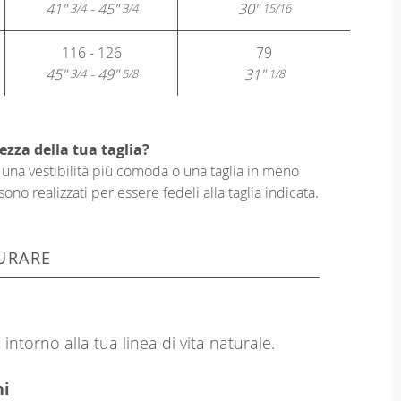
41"
- 45"
30"
3/4
3/4
15/16
116 - 126
79
45"
- 49"
31"
3/4
5/8
1/8
ezza della tua taglia?
er una vestibilità più comoda o una taglia in meno
sono realizzati per essere fedeli alla taglia indicata.
URARE
intorno alla tua linea di vita naturale.
hi