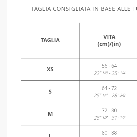
TAGLIA CONSIGLIATA IN BASE ALLE
VITA
TAGLIA
(cm)/(in)
56 - 64
XS
22"
- 25"
1/8
1/4
64 - 72
S
25"
- 28"
1/4
3/8
72 - 80
M
28"
- 31"
3/8
1/2
80 - 88
L