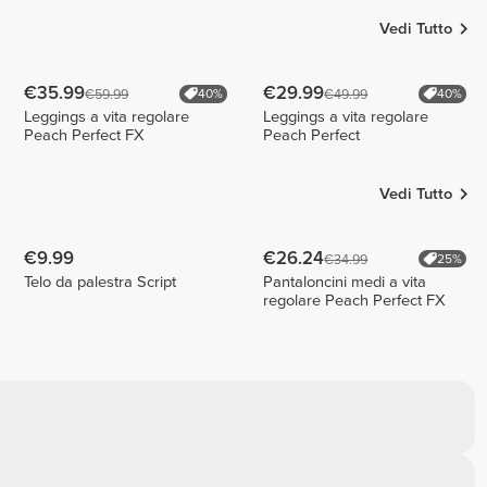
Vedi Tutto
€35.99
€29.99
€59.99
€49.99
40%
40%
Leggings a vita regolare
Leggings a vita regolare
Peach Perfect FX
Peach Perfect
Vedi Tutto
€9.99
€26.24
€34.99
25%
Telo da palestra Script
Pantaloncini medi a vita
regolare Peach Perfect FX