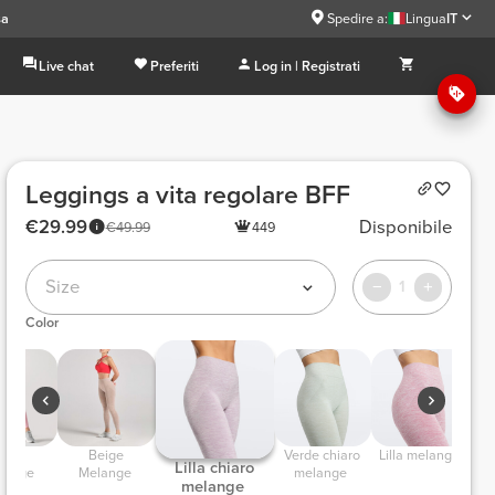
sa
Spedire a:
Lingua
IT
Live chat
Preferiti
Log in | Registrati
Leggings a vita regolare BFF
€29.99
Disponibile
€49.99
449
Size
1
Color
 Beige 
 Verde chiaro 
 Lilla melange 
 Lilla chiaro 
lange 
Melange 
melange 
melange 