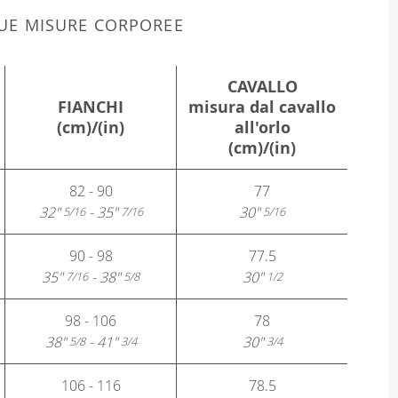
 TUE MISURE CORPOREE
CAVALLO
FIANCHI
misura dal cavallo
(cm)/(in)
all'orlo
(cm)/(in)
82 - 90
77
32"
- 35"
30"
5/16
7/16
5/16
90 - 98
77.5
35"
- 38"
30"
7/16
5/8
1/2
98 - 106
78
38"
- 41"
30"
5/8
3/4
3/4
106 - 116
78.5