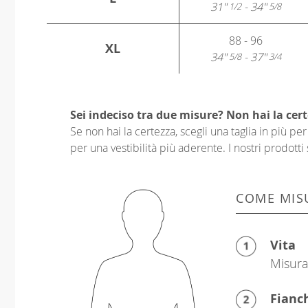
31"
- 34"
1/2
5/8
88 - 96
XL
34"
- 37"
5/8
3/4
Sei indeciso tra due misure? Non hai la cert
Se non hai la certezza, scegli una taglia in più p
per una vestibilità più aderente. I nostri prodotti 
COME MIS
Vita
Misura 
Fianc