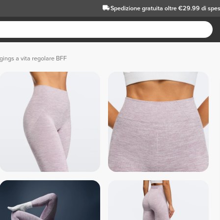
Spedizione gratuita oltre €29.99 di spe
gings a vita regolare BFF
 Nero melange 
 Rosso 
 Rosa 
melange 
Me