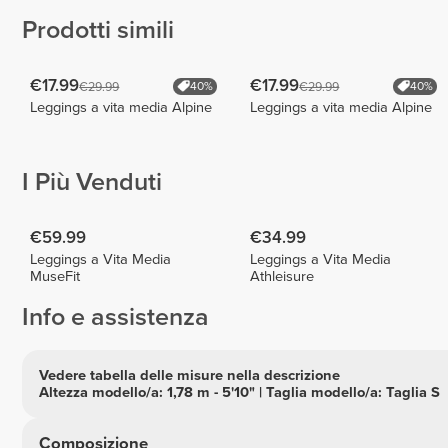
Prodotti simili
€17.99
€17.99
€29.99
€29.99
40%
40%
Leggings a vita media Alpine
Leggings a vita media Alpine
I Più Venduti
€59.99
€34.99
Leggings a Vita Media
Leggings a Vita Media
MuseFit
Athleisure
Info e assistenza
Vedere tabella delle misure nella descrizione
Altezza modello/a: 1,78 m - 5'10" | Taglia modello/a: Taglia S
Composizione