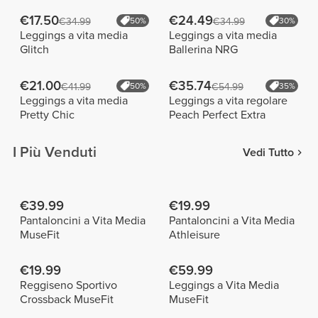
€17.50
€24.49
€34.99
50%
€34.99
30%
Leggings a vita media
Leggings a vita media
Glitch
Ballerina NRG
€21.00
€35.74
€41.99
50%
€54.99
35%
Leggings a vita media
Leggings a vita regolare
Pretty Chic
Peach Perfect Extra
I Più Venduti
Vedi Tutto
€39.99
€19.99
Pantaloncini a Vita Media
Pantaloncini a Vita Media
MuseFit
Athleisure
€19.99
€59.99
Reggiseno Sportivo
Leggings a Vita Media
Crossback MuseFit
MuseFit