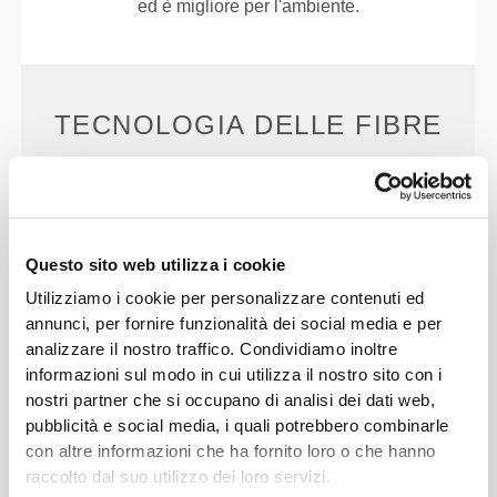
ed è migliore per l'ambiente.
TECNOLOGIA DELLE FIBRE
Questo sito web utilizza i cookie
Utilizziamo i cookie per personalizzare contenuti ed
PoliStretch© è la nostra versatilissima tecnologia
annunci, per fornire funzionalità dei social media e per
delle fibre sviluppata in laboratorio, che offre il
analizzare il nostro traffico. Condividiamo inoltre
giusto livello di compressione e un ottimo potere di
informazioni sul modo in cui utilizza il nostro sito con i
elasticità, per migliori prestazioni, supporto e
nostri partner che si occupano di analisi dei dati web,
comodità. PoliStretch© ti tiene al fresco e
pubblicità e social media, i quali potrebbero combinarle
all'asciutto e favorisce la libertà di movimento.
con altre informazioni che ha fornito loro o che hanno
raccolto dal suo utilizzo dei loro servizi.