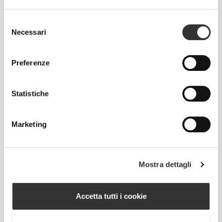
Selezione
IL NOSTRO MARCHIO È IL
Necessari
del
TUO CONFORT.
consenso
Preferenze
Statistiche
Senza etichetta cucita
Marketing
Il nostro abbigliamento è sinonimo di comodità.
Abbiamo abbracciato una filosofia che rimane
impressa sui vestiti: senza cuciture! Senza etichette
Mostra dettagli
cucite, indossare le nostre creazioni diventa un
piacere, perché non causano irritazioni alla pelle.
Accetta tutti i cookie
CONSIGLI PER LE TAGLIE