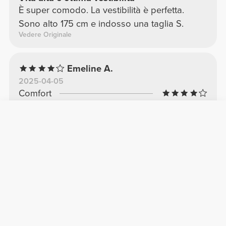
È super comodo. La vestibilità è perfetta.
Sono alto 175 cm e indosso una taglia S.
Vedere Originale
Emeline A.
2025-04-05
Comfort
Qualità
BENE
Ho preso i leggings di una taglia in meno
come consigliato, ma sono leggermente
troppo stretti per me, ma sono comunque
comodi da indossare soprattutto dopo alcune
ore
Vedere Originale