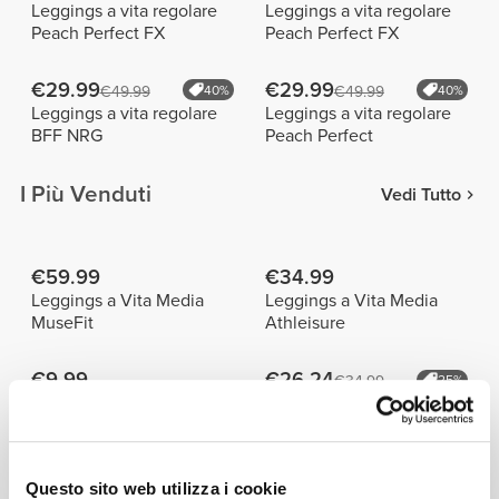
Leggings a vita regolare
Leggings a vita regolare
Peach Perfect FX
Peach Perfect FX
€29.99
€29.99
€49.99
40%
€49.99
40%
Leggings a vita regolare
Leggings a vita regolare
BFF NRG
Peach Perfect
I Più Venduti
Vedi Tutto
€59.99
€34.99
Leggings a Vita Media
Leggings a Vita Media
MuseFit
Athleisure
€9.99
€26.24
€34.99
25%
Telo da palestra Script
Pantaloncini medi a vita
regolare Peach Perfect FX
Dettagli del prodotto
Questo sito web utilizza i cookie