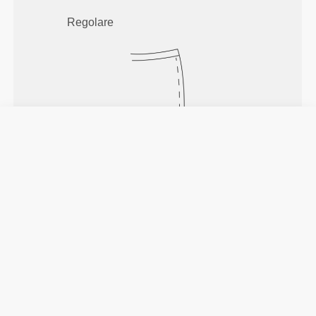
Regolare
Muoversi comodamente e
liberamente ogni giorno, questo è il
motto.
Largo