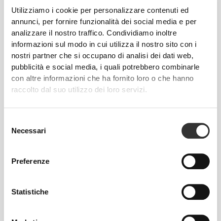
Utilizziamo i cookie per personalizzare contenuti ed
annunci, per fornire funzionalità dei social media e per
analizzare il nostro traffico. Condividiamo inoltre
informazioni sul modo in cui utilizza il nostro sito con i
nostri partner che si occupano di analisi dei dati web,
pubblicità e social media, i quali potrebbero combinarle
PEACH
PERFECT
con altre informazioni che ha fornito loro o che hanno
raccolto dal suo utilizzo dei loro servizi.
Abbiamo sviluppato uno speciale tessuto che esalta
visivamente le curve, permettendoti tutta la libertà di
Selezione
movimento di cui hai bisogno. Progettati per farti
Necessari
del
avere il tuo migliore aspetto, mentre ti alleni per
consenso
stare al meglio.
Preferenze
Statistiche