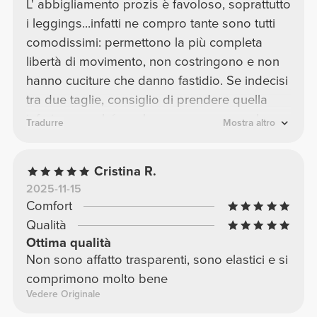
L' abbigliamento prozis è favoloso, soprattutto
i leggings...infatti ne compro tante sono tutti
comodissimi: permettono la più completa
libertà di movimento, non costringono e non
hanno cuciture che danno fastidio. Se indecisi
tra due taglie, consiglio di prendere quella
inferiore perché, anche se possono sembrare
Tradurre
Mostra altro
stretti all' indosso, dopo due minuti non li
sento più!
Cristina R.
2025-11-15
Comfort
Qualità
Ottima qualità
Non sono affatto trasparenti, sono elastici e si
comprimono molto bene
Vedere Originale