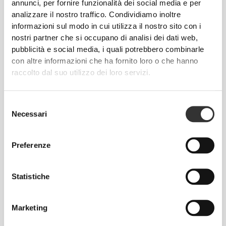
annunci, per fornire funzionalità dei social media e per
analizzare il nostro traffico. Condividiamo inoltre
Senti il tuo corpo ad ogni mossa che fai.
informazioni sul modo in cui utilizza il nostro sito con i
La vestibilità aderente mette in mostra la
nostri partner che si occupano di analisi dei dati web,
silhouette del tuo corpo.
pubblicità e social media, i quali potrebbero combinarle
con altre informazioni che ha fornito loro o che hanno
raccolto dal suo utilizzo dei loro servizi.
Regolare
Selezione
Necessari
del
consenso
Preferenze
Statistiche
Marketing
Muoversi comodamente e