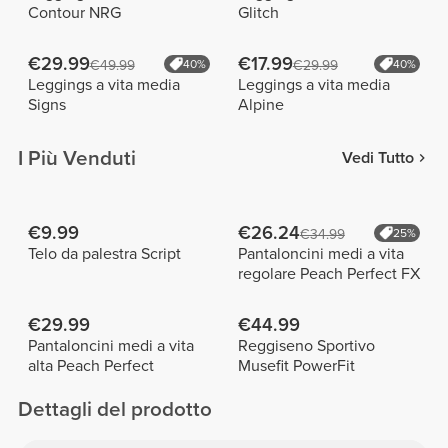
Contour NRG
Glitch
€29.99
€17.99
€49.99
40%
€29.99
40%
Leggings a vita media
Leggings a vita media
Signs
Alpine
I Più Venduti
Vedi Tutto
€9.99
€26.24
€34.99
25%
Telo da palestra Script
Pantaloncini medi a vita
regolare Peach Perfect FX
€29.99
€44.99
Pantaloncini medi a vita
Reggiseno Sportivo
alta Peach Perfect
Musefit PowerFit
Dettagli del prodotto