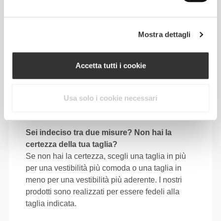
64 - 72
90 - 98
77.5
S
25"
- 28"
35"
- 38"
30"
1/4
3/8
7/16
5/8
1/2
72 - 80
98 - 106
78
Mostra dettagli
M
28"
- 31"
38"
- 41"
30"
3/8
1/2
5/8
3/4
3/4
80 - 88
106 - 116
78.5
Accetta tutti i cookie
L
31"
- 34"
41"
- 45"
30"
1/2
5/8
3/4
3/4
15/16
88 - 96
116 - 126
79
XL
Usa solo i cookie necessari
34"
- 37"
45"
- 49"
31"
5/8
3/4
3/4
5/8
1/8
Sei indeciso tra due misure? Non hai la
certezza della tua taglia?
Se non hai la certezza, scegli una taglia in più
per una vestibilità più comoda o una taglia in
meno per una vestibilità più aderente. I nostri
prodotti sono realizzati per essere fedeli alla
taglia indicata.