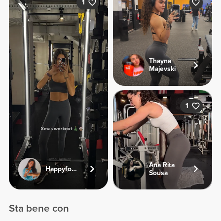
1
Thayna
Majevski
1
Ana Rita
Happyfoodies.pt
Sousa
Sta bene con