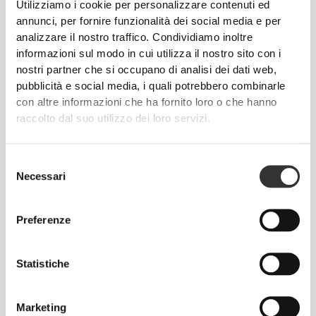
Utilizziamo i cookie per personalizzare contenuti ed
annunci, per fornire funzionalità dei social media e per
analizzare il nostro traffico. Condividiamo inoltre
informazioni sul modo in cui utilizza il nostro sito con i
Totale libertà di movimento. La tua vestibilità
nostri partner che si occupano di analisi dei dati web,
comoda e rilassata per un look casual.
pubblicità e social media, i quali potrebbero combinarle
con altre informazioni che ha fornito loro o che hanno
raccolto dal suo utilizzo dei loro servizi.
TAGLIA CONSIGLIATA IN BASE ALLE TUE
MISURE CORPOREE
Selezione
Necessari
del
CAVALLO
consenso
misura dal
VITA
FIANCHI
TAGLIA
cavallo
(cm)/(in)
(cm)/(in)
Preferenze
all'orlo
(cm)/(in)
82 - 90
Statistiche
56 - 64
77
XS
32"
- 35"
5/16
22"
- 25"
30"
1/8
1/4
5/16
7/16
Marketing