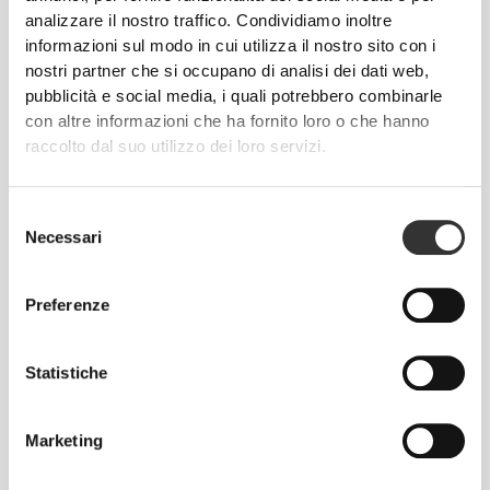
Totale libertà di movimento. La tua vestibilità
analizzare il nostro traffico. Condividiamo inoltre
comoda e rilassata per un look casual.
informazioni sul modo in cui utilizza il nostro sito con i
nostri partner che si occupano di analisi dei dati web,
pubblicità e social media, i quali potrebbero combinarle
TAGLIA CONSIGLIATA IN BASE ALLE TUE
con altre informazioni che ha fornito loro o che hanno
MISURE CORPOREE
raccolto dal suo utilizzo dei loro servizi.
CAVALLO
Selezione
misura dal
Necessari
VITA
FIANCHI
del
TAGLIA
cavallo
(cm)/(in)
(cm)/(in)
consenso
all'orlo
(cm)/(in)
Preferenze
82 - 90
56 - 64
77
XS
32"
- 35"
5/16
22"
- 25"
30"
1/8
1/4
5/16
Statistiche
7/16
64 - 72
90 - 98
77.5
S
Marketing
25"
- 28"
35"
- 38"
30"
1/4
3/8
7/16
5/8
1/2
72 - 80
98 - 106
78