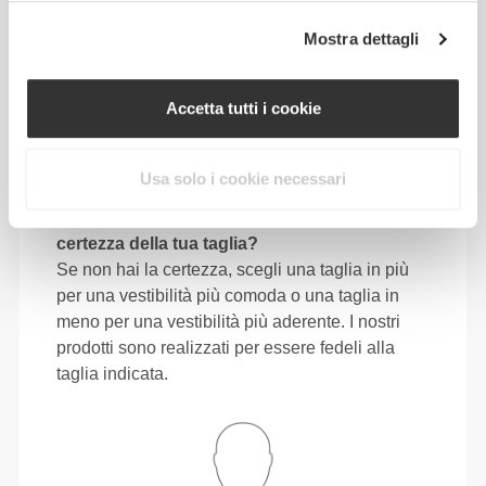
M
28"
- 31"
38"
- 41"
30"
3/8
1/2
5/8
3/4
3/4
Mostra dettagli
80 - 88
106 - 116
78.5
L
31"
- 34"
41"
- 45"
30"
1/2
5/8
3/4
3/4
15/16
Accetta tutti i cookie
88 - 96
116 - 126
79
XL
34"
- 37"
45"
- 49"
31"
5/8
3/4
3/4
5/8
1/8
Usa solo i cookie necessari
Sei indeciso tra due misure? Non hai la
certezza della tua taglia?
Se non hai la certezza, scegli una taglia in più
per una vestibilità più comoda o una taglia in
meno per una vestibilità più aderente. I nostri
prodotti sono realizzati per essere fedeli alla
taglia indicata.