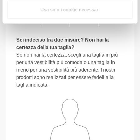
31"
- 34"
41"
- 45"
30"
1/2
5/8
3/4
3/4
15/16
Usa solo i cookie necessari
88 - 96
116 - 126
79
XL
34"
- 37"
45"
- 49"
31"
5/8
3/4
3/4
5/8
1/8
Sei indeciso tra due misure? Non hai la
certezza della tua taglia?
Se non hai la certezza, scegli una taglia in più
per una vestibilità più comoda o una taglia in
meno per una vestibilità più aderente. I nostri
prodotti sono realizzati per essere fedeli alla
taglia indicata.