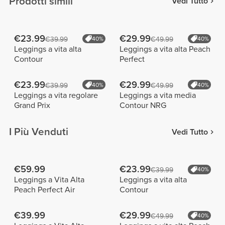
Prodotti simili
Vedi Tutto
€23.99
€29.99
€39.99
40%
€49.99
40%
Leggings a vita alta
Leggings a vita alta Peach
Contour
Perfect
€23.99
€29.99
€39.99
40%
€49.99
40%
Leggings a vita regolare
Leggings a vita media
Grand Prix
Contour NRG
I Più Venduti
Vedi Tutto
€59.99
€23.99
€39.99
40%
Leggings a Vita Alta
Leggings a vita alta
Peach Perfect Air
Contour
€39.99
€29.99
€49.99
40%