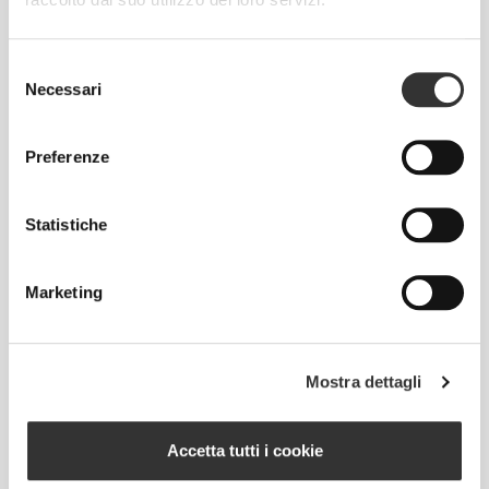
TAGLIA CONSIGLIATA IN BASE ALLE TUE
MISURE CORPOREE
Selezione
Necessari
del
consenso
CAVALLO
misura dal
Preferenze
VITA
FIANCHI
TAGLIA
cavallo
(cm)/(in)
(cm)/(in)
all'orlo
(cm)/(in)
Statistiche
82 - 90
56 - 64
77
XS
32"
- 35"
5/16
22"
- 25"
30"
1/8
1/4
5/16
Marketing
7/16
64 - 72
90 - 98
77.5
S
25"
- 28"
35"
- 38"
30"
1/4
3/8
7/16
5/8
1/2
Mostra dettagli
72 - 80
98 - 106
78
M
28"
- 31"
38"
- 41"
30"
3/8
1/2
5/8
3/4
3/4
Accetta tutti i cookie
80 - 88
106 - 116
78.5
L