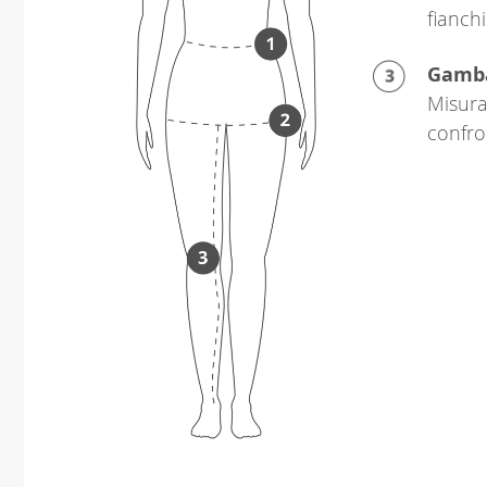
fianchi
Gamb
Misura 
confro