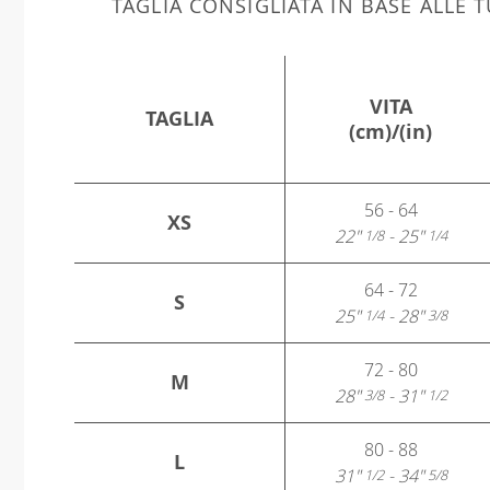
TAGLIA CONSIGLIATA IN BASE ALLE
VITA
TAGLIA
(cm)/(in)
56 - 64
XS
22"
- 25"
1/8
1/4
64 - 72
S
25"
- 28"
1/4
3/8
72 - 80
M
28"
- 31"
3/8
1/2
80 - 88
L
31"
- 34"
1/2
5/8