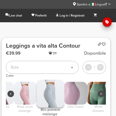
Spedire a:
Lingua
IT
Live chat
Preferiti
Log in | Registrati
Leggings a vita alta Contour
€39.99
Disponibile
311
Size
1
Color
la Scuro 
 Rosa scuro 
 Lilla Chiaro 
 Verde 
 Blu polvere 
melange 
sfumato 
melange 