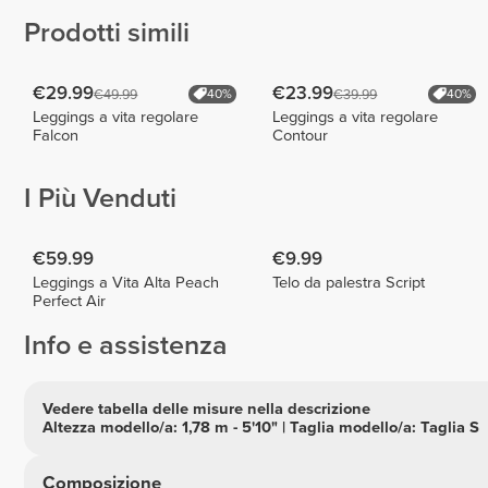
Prodotti simili
€29.99
€23.99
€49.99
€39.99
40%
40%
Leggings a vita regolare
Leggings a vita regolare
Falcon
Contour
I Più Venduti
€59.99
€9.99
Leggings a Vita Alta Peach
Telo da palestra Script
Perfect Air
Info e assistenza
Vedere tabella delle misure nella descrizione
Altezza modello/a: 1,78 m - 5'10" | Taglia modello/a: Taglia S
Composizione