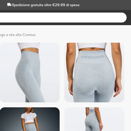
Spedizione gratuita oltre €29.99 di spesa
ngs a vita alta Contour
 Grigio scuro 
 Rosso 
 Nero melange 
 Fucsia 
 Lil
melange 