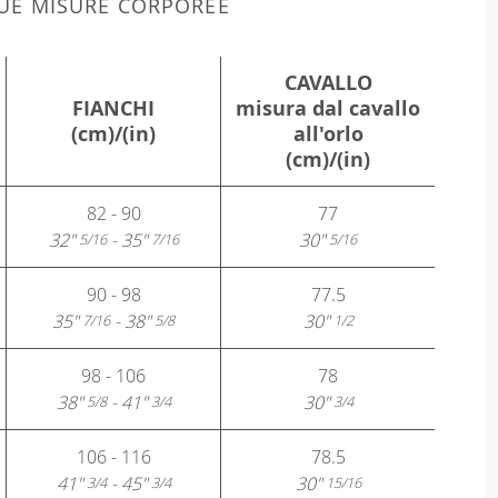
 TUE MISURE CORPOREE
CAVALLO
FIANCHI
misura dal cavallo
(cm)/(in)
all'orlo
(cm)/(in)
82 - 90
77
32"
- 35"
30"
5/16
7/16
5/16
90 - 98
77.5
35"
- 38"
30"
7/16
5/8
1/2
98 - 106
78
38"
- 41"
30"
5/8
3/4
3/4
106 - 116
78.5
41"
- 45"
30"
3/4
3/4
15/16