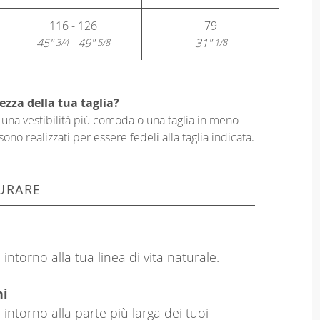
116 - 126
79
45"
- 49"
31"
3/4
5/8
1/8
ezza della tua taglia?
er una vestibilità più comoda o una taglia in meno
sono realizzati per essere fedeli alla taglia indicata.
URARE
intorno alla tua linea di vita naturale.
hi
 intorno alla parte più larga dei tuoi