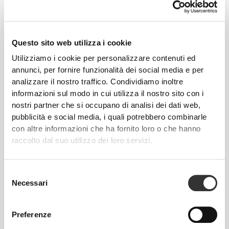
Questo sito web utilizza i cookie
Utilizziamo i cookie per personalizzare contenuti ed
Totale libertà di movimento. La tua vestibilità
annunci, per fornire funzionalità dei social media e per
comoda e rilassata per un look casual.
analizzare il nostro traffico. Condividiamo inoltre
informazioni sul modo in cui utilizza il nostro sito con i
nostri partner che si occupano di analisi dei dati web,
TAGLIA CONSIGLIATA IN BASE ALLE TUE
pubblicità e social media, i quali potrebbero combinarle
MISURE CORPOREE
con altre informazioni che ha fornito loro o che hanno
raccolto dal suo utilizzo dei loro servizi.
CAVALLO
misura dal
VITA
FIANCHI
Selezione
TAGLIA
cavallo
(cm)/(in)
(cm)/(in)
Necessari
all'orlo
del
(cm)/(in)
consenso
82 - 90
Preferenze
56 - 64
77
XS
32"
- 35"
5/16
22"
- 25"
30"
1/8
1/4
5/16