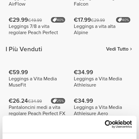
AirFlow
Falcon
€29.99
€17.99
€49.99
40%
€29.99
40%
Leggings 7/8 a vita
Leggings a vita alta
regolare Peach Perfect
Alpine
I Più Venduti
Vedi Tutto
€59.99
€34.99
Leggings a Vita Media
Leggings a Vita Media
MuseFit
Athleisure
€26.24
€34.99
€34.99
25%
Pantaloncini medi a vita
Leggings a Vita Media
regolare Peach Perfect FX
Athleisure Aero
Dettagli del prodotto