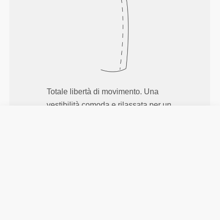
Totale libertà di movimento. Una
vestibilità comoda e rilassata per un
look casual.
TAGLIA RACCOMANDATA IN BASE
ALLE MISURE DEL TUO CORPO
(cm)
(in)