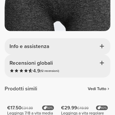
Info e assistenza
Recensioni globali
4.9
(12 recensioni)
Prodotti simili
Vedi Tutto
€17.50
€29.99
€34.99
50%
€49.99
40%
Leggings 7/8 a vita media
Leggings a vita regolare