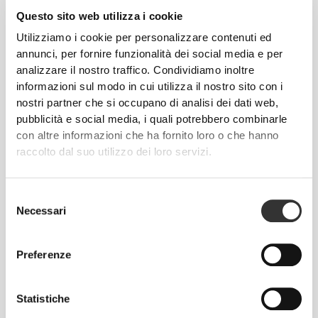
Questo sito web utilizza i cookie
Utilizziamo i cookie per personalizzare contenuti ed
annunci, per fornire funzionalità dei social media e per
analizzare il nostro traffico. Condividiamo inoltre
informazioni sul modo in cui utilizza il nostro sito con i
PROGETTATO PER
ESSERE
nostri partner che si occupano di analisi dei dati web,
pubblicità e social media, i quali potrebbero combinarle
FLESSIBILE
con altre informazioni che ha fornito loro o che hanno
Fabbricazione elastica bidirezionale sviluppata in
raccolto dal suo utilizzo dei loro servizi.
laboratorio, creata per assecondare improvvise
accelerazioni e cambi di direzione.
Selezione
Necessari
del
consenso
Preferenze
QUELLI
GIUSTI
Statistiche