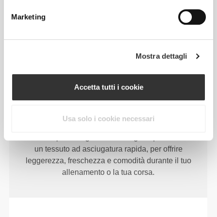
Progettati con una vita sufficientemente alta da
offrire supporto e restare al posto loro durante gli
Marketing
esercizi più intensi, senza limitare o coprire
eccessivamente.
Mostra dettagli
Accetta tutti i cookie
PIÙ DI
QUANTO SEMBRI
Usa solo i cookie necessari
I nostri capi d'abbigliamento vengono prodotti con
un tessuto ad asciugatura rapida, per offrire
leggerezza, freschezza e comodità durante il tuo
allenamento o la tua corsa.