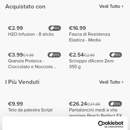
Acquistato con
Vedi Tutto
€2.99
€16.99
10%
H2O Infusion - 8 sticks
Fascia di Resistenza
Elastica - Media
€3.99
€2.54
€4.99
20%
€2.99
15%
Granola Proteica -
Sciroppo d'Acero Zero
Cioccolato e Nocciole
355 g
275 g
I Più Venduti
Vedi Tutto
€9.99
€26.24
€34.99
25%
Telo da palestra Script
Pantaloncini medi a vita
regolare Peach Perfect FX