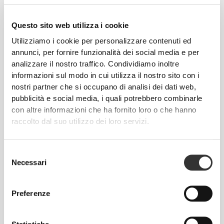
€29.99
€16.99
Pantaloncini medi a vita
Fasce in Cotone per il
alta Peach Perfect
Sollevamento Pesi x 2
Questo sito web utilizza i cookie
Utilizziamo i cookie per personalizzare contenuti ed
Dettagli del prodotto
annunci, per fornire funzionalità dei social media e per
analizzare il nostro traffico. Condividiamo inoltre
informazioni sul modo in cui utilizza il nostro sito con i
nostri partner che si occupano di analisi dei dati web,
pubblicità e social media, i quali potrebbero combinarle
con altre informazioni che ha fornito loro o che hanno
raccolto dal suo utilizzo dei loro servizi.
Selezione
Necessari
del
consenso
Preferenze