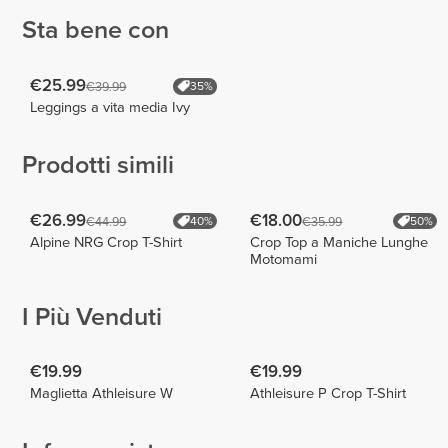
Sta bene con
€25.99
€39.99
35%
Leggings a vita media Ivy
Prodotti simili
€26.99
€18.00
€44.99
€35.99
40%
50%
Alpine NRG Crop T-Shirt
Crop Top a Maniche Lunghe
Motomami
I Più Venduti
€19.99
€19.99
Maglietta Athleisure W
Athleisure P Crop T-Shirt