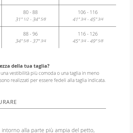
80 - 88
106 - 116
31"
- 34"
41"
- 45"
1/2
5/8
3/4
3/4
88 - 96
116 - 126
34"
- 37"
45"
- 49"
5/8
3/4
3/4
5/8
ezza della tua taglia?
er una vestibilità più comoda o una taglia in meno
sono realizzati per essere fedeli alla taglia indicata.
URARE
 intorno alla parte più ampia del petto,