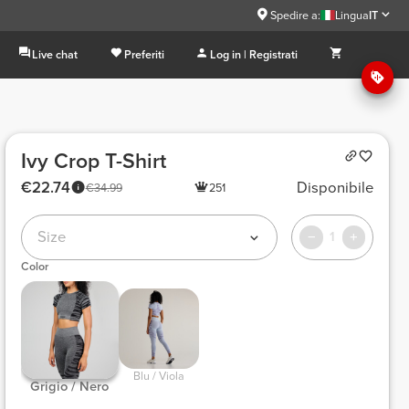
Spedire a:
Lingua
IT
Live chat
Preferiti
Log in | Registrati
Ivy Crop T-Shirt
€22.74
Disponibile
€34.99
251
Size
1
Color
 Blu / Viola 
 Grigio / Nero 