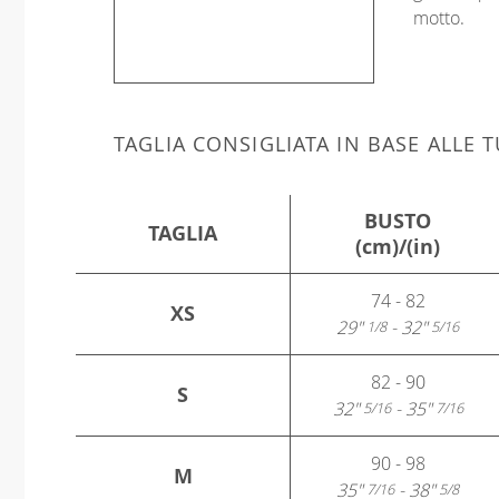
motto.
TAGLIA CONSIGLIATA IN BASE ALLE
BUSTO
TAGLIA
(cm)/(in)
74 - 82
XS
29"
- 32"
1/8
5/16
82 - 90
S
32"
- 35"
5/16
7/16
90 - 98
M
35"
- 38"
7/16
5/8