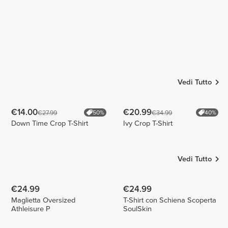
Vedi Tutto
€14.00
€20.99
€27.99
€34.99
50%
40%
Down Time Crop T-Shirt
Ivy Crop T-Shirt
Vedi Tutto
€24.99
€24.99
Maglietta Oversized
T-Shirt con Schiena Scoperta
Athleisure P
SoulSkin