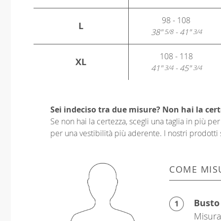
98 - 108
L
38"
- 41"
5/8
3/4
108 - 118
XL
41"
- 45"
3/4
3/4
Sei indeciso tra due misure? Non hai la cert
Se non hai la certezza, scegli una taglia in più p
per una vestibilità più aderente. I nostri prodotti 
COME MIS
Busto
Misura