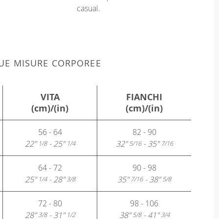
casual.
 TUE MISURE CORPOREE
VITA
FIANCHI
(cm)/(in)
(cm)/(in)
56 - 64
82 - 90
22"
- 25"
32"
- 35"
1/8
1/4
5/16
7/16
64 - 72
90 - 98
25"
- 28"
35"
- 38"
1/4
3/8
7/16
5/8
72 - 80
98 - 106
28"
- 31"
38"
- 41"
3/8
1/2
5/8
3/4