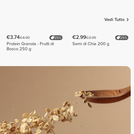
Mattia
Serenay
Dema
Silvia
4
7
7
Vedi Tutto
€3.74
€2.99
€4.99
€3.99
25%
25%
Protein Granola - Frutti di
Semi di Chia 200 g
Bosco 250 g