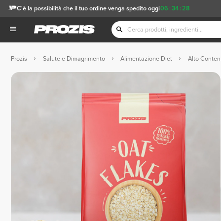
C'è la possibilità che il tuo ordine venga spedito oggi
06
:
34
:
26
Prozis
Salute e Dimagrimento
Alimentazione Diet
Alto Contenu