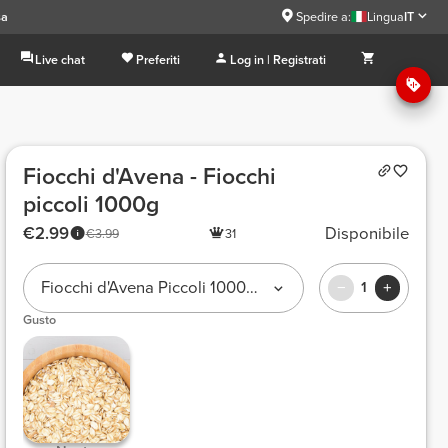
sa
Spedire a:
Lingua
IT
Live chat
Preferiti
Log in | Registrati
Fiocchi d'Avena - Fiocchi
piccoli 1000g
€2.99
Disponibile
€3.99
31
Fiocchi d'Avena Piccoli 1000 g
1
Gusto