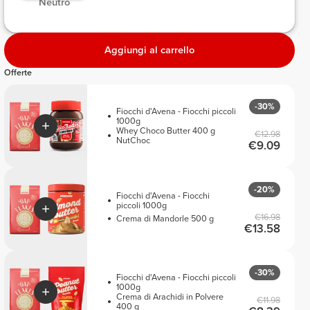
 Neutro

Aggiungi al carrello
Offerte
-30%
Fiocchi d'Avena - Fiocchi piccoli
1000g
Whey Choco Butter 400 g
€12.98
NutChoc
€9.09
-20%
Fiocchi d'Avena - Fiocchi
piccoli 1000g
€16.98
Crema di Mandorle 500 g
€13.58
-30%
Fiocchi d'Avena - Fiocchi piccoli
1000g
Crema di Arachidi in Polvere
€11.98
400 g