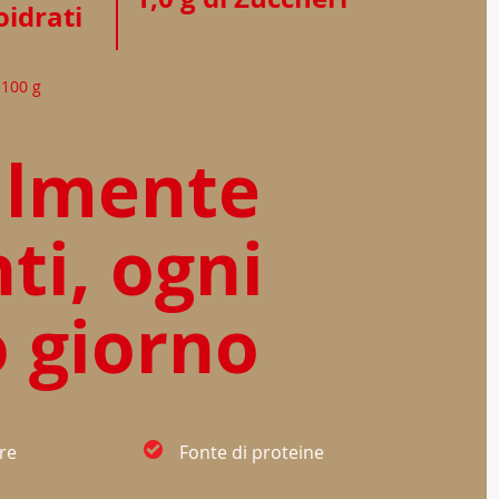
idrati
 100 g
almente
ti, ogni
o giorno
bre
Fonte di proteine