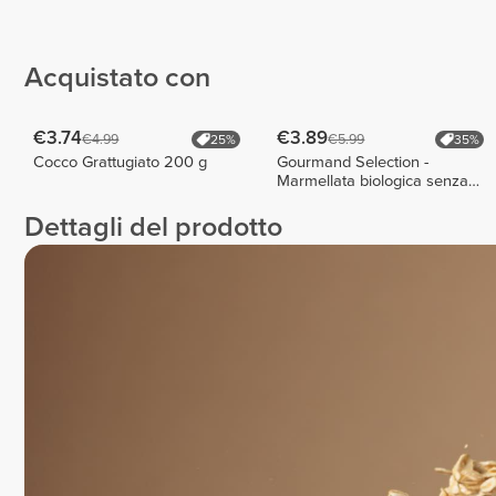
Elisa
JMBODY
Nicolato
EmmieHeartsFood
9
13
4
Acquistato con
€3.74
€3.89
€4.99
€5.99
25%
35%
Cocco Grattugiato 200 g
Gourmand Selection -
Marmellata biologica senza
zuccheri aggiunti 240 g
Dettagli del prodotto