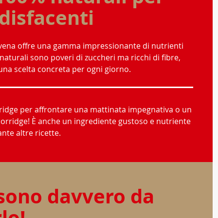
disfacenti
l'avena offre una gamma impressionante di nutrienti
naturali sono poveri di zuccheri ma ricchi di fibre,
una scelta concreta per ogni giorno.
orridge per affrontare una mattinata impegnativa o un
porridge! È anche un ingrediente gustoso e nutriente
ante altre ricette.
 sono davvero da
lo!