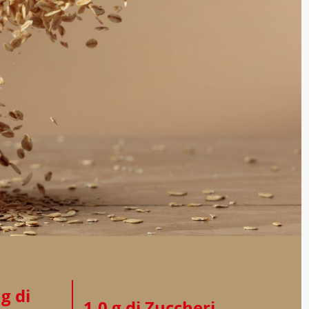
 g di
1,0 g di Zuccheri