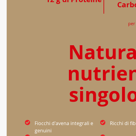
Carbo
per
Natur
nutrien
singol
Fiocchi d'avena integrali e
Ricchi di fi
genuini