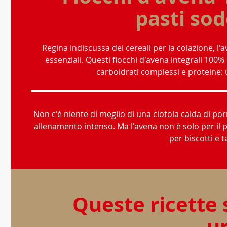
pasti sod
Regina indiscussa dei cereali per la colazione, 
essenziali. Questi fiocchi d'avena integrali 100% 
carboidrati complessi e proteine: 
Non c'è niente di meglio di una ciotola calda di p
allenamento intenso. Ma l'avena non è solo per il 
per biscotti e t
Queste ricette
ur