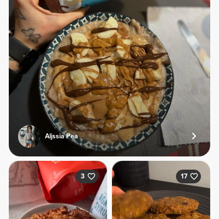
Aljssia Pea
3
17