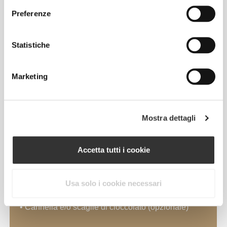
Preferenze
Biscotti con
Statistiche
banana, arachidi e
avena
Marketing
• 1 banana matura, schiacciata
Mostra dettagli
• 1 cucchiaio di miele o sciroppo d'agave o di
dattero
• 2 cucchiai di crema di arachidi (cremosa o
Accetta tutti i cookie
croccante)
• 1½ tazze di Fiocchi d'Avena Prozis (piccoli o
grandi)
Usa solo i cookie necessari
• ½ cucchiaino di sale (opzionale)
• Cannella e/o scaglie di cioccolato (opzionale)