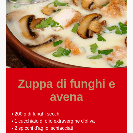
Zuppa di funghi e
avena
• 200 g di funghi secchi
• 1 cucchiaio di olio extravergine d'oliva
• 2 spicchi d'aglio, schiacciati