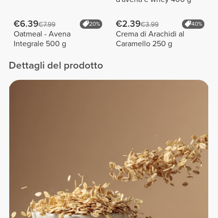
€6.39
€2.39
€7.99
20%
€3.99
40%
Oatmeal - Avena
Crema di Arachidi al
Integrale 500 g
Caramello 250 g
Dettagli del prodotto