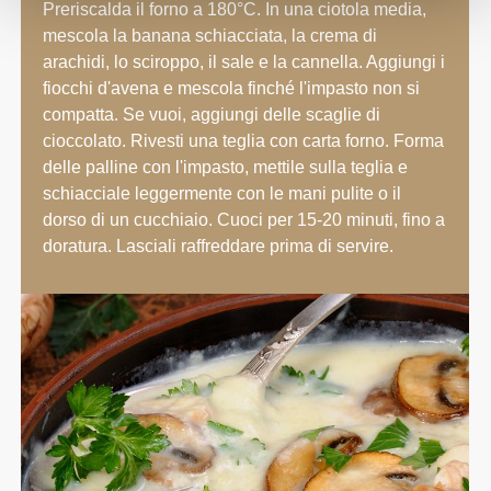
Preriscalda il forno a 180°C. In una ciotola media,
mescola la banana schiacciata, la crema di
arachidi, lo sciroppo, il sale e la cannella. Aggiungi i
fiocchi d'avena e mescola finché l'impasto non si
compatta. Se vuoi, aggiungi delle scaglie di
cioccolato. Rivesti una teglia con carta forno. Forma
delle palline con l'impasto, mettile sulla teglia e
schiacciale leggermente con le mani pulite o il
dorso di un cucchiaio. Cuoci per 15-20 minuti, fino a
doratura. Lasciali raffreddare prima di servire.