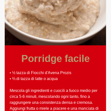
Porridge facile
• ½ tazza di Fiocchi d'Avena Prozis
• ⅔ di tazza di latte o acqua
Mescola gli ingredienti e cuocili a fuoco medio per
circa 5-6 minuti, mescolando ogni tanto, fino a
raggiungere una consistenza densa e cremosa.
Aggiungi frutta o miele a piacere e una manciata di