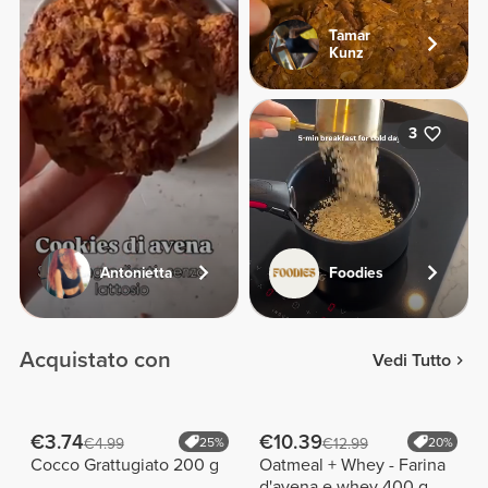
Tamar
Kunz
3
Antonietta
Foodies
Acquistato con
Vedi Tutto
€3.74
€10.39
€4.99
25%
€12.99
20%
Cocco Grattugiato 200 g
Oatmeal + Whey - Farina
d'avena e whey 400 g