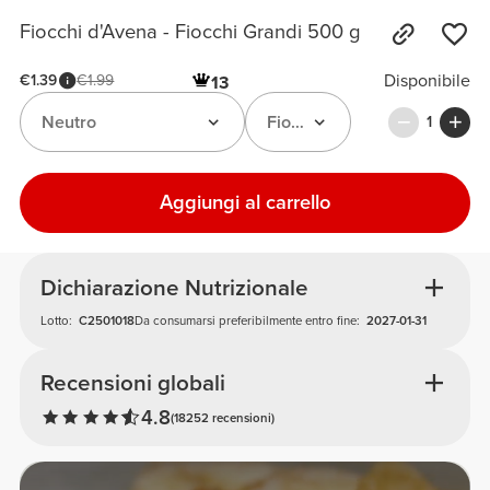
Fiocchi d'Avena - Fiocchi Grandi 500 g
Disponibile
€1.39
€1.99
13
Neutro
Fiocchi d'Avena Grandi 500 
1
Aggiungi al carrello
Dichiarazione Nutrizionale
Lotto:
C2501018
Da consumarsi preferibilmente entro fine:
2027-01-31
Recensioni globali
4.8
(18252 recensioni)