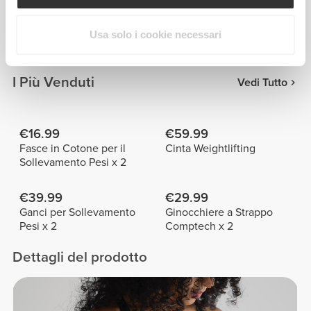
NELSON
Katha
RODRIGUES
Grabbe
Usa solo i cookie necessari
I Più Venduti
Vedi Tutto
€16.99
€59.99
Fasce in Cotone per il
Cinta Weightlifting
Sollevamento Pesi x 2
€39.99
€29.99
Ganci per Sollevamento
Ginocchiere a Strappo
Pesi x 2
Comptech x 2
Dettagli del prodotto