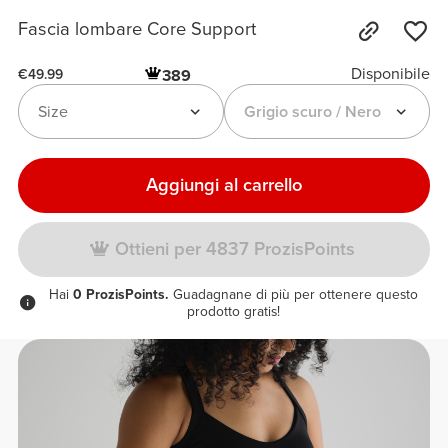
Fascia lombare Core Support
Disponibile
389
€49.99
Size
Grigio scuro / Nero
Aggiungi al carrello
Ottieni per 4837 ProzisPoints
Hai
0 ProzisPoints.
Guadagnane di più per ottenere questo
prodotto gratis!