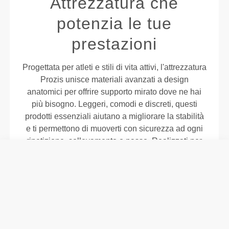
Attrezzatura che
potenzia le tue
prestazioni
Progettata per atleti e stili di vita attivi, l'attrezzatura
Prozis unisce materiali avanzati a design
anatomici per offrire supporto mirato dove ne hai
più bisogno. Leggeri, comodi e discreti, questi
prodotti essenziali aiutano a migliorare la stabilità
e ti permettono di muoverti con sicurezza ad ogni
ripetizione, sollevamento o passo. Realizzati per
adattarsi al tuo corpo e ai tuoi obiettivi, così potrai
superare i tuoi limiti senza compromettere comfort
o controllo.
TECNOLOGIA