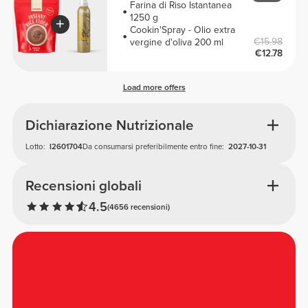
Farina di Riso Istantanea
1250 g
Cookin'Spray - Olio extra
€15.98
vergine d'oliva 200 ml
€12.78
Load more offers
Dichiarazione Nutrizionale
Lotto:
I2601704
Da consumarsi preferibilmente entro fine:
2027-10-31
Recensioni globali
4.5
(4656 recensioni)