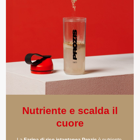
Nutriente e scalda il
cuore
La
Farina di riso istantanea Prozis
è nutriente,