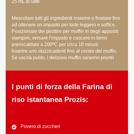
25 mL di latte
Mescolare tutti gli ingredienti insieme e frustare fino
ad ottenere un impasto per torte leggero e soffice.
Posizionare dei pirottini per muffin in degli appositi
stampini, versare l'impasto e cuocere in forno
preriscaldato a 200ºC per circa 18 minuti.
Inserire uno stuzzicadenti fino al centro del muffin.
Se uscirà pulito, i deliziosi muffin saranno pronti!
I punti di forza della Farina di
riso istantanea Prozis:
Povero di zuccheri