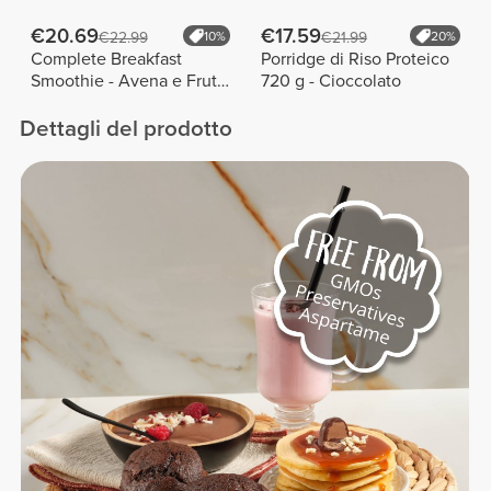
€20.69
€17.59
€22.99
10%
€21.99
20%
Complete Breakfast
Porridge di Riso Proteico
Smoothie - Avena e Frutti
720 g - Cioccolato
Rossi 400 g
Dettagli del prodotto