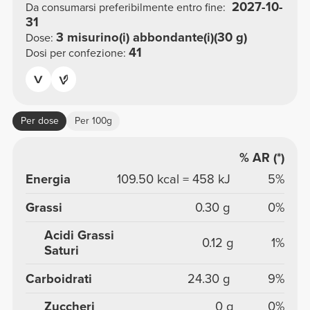
2027-10-
Da consumarsi preferibilmente entro fine:
31
3 misurino(i) abbondante(i)(30 g)
Dose:
41
Dosi per confezione:
Per dose
Per 100g
% AR (*)
Energia
109.50 kcal = 458 kJ
5%
Grassi
0.30 g
0%
Acidi Grassi
0.12 g
1%
Saturi
Carboidrati
24.30 g
9%
Zuccheri
0 g
0%