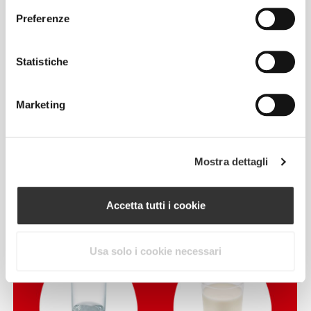
Preferenze
Statistiche
Marketing
Mescola la Farina di
Mostra dettagli
riso istantanea Prozis
con:
Accetta tutti i cookie
Usa solo i cookie necessari