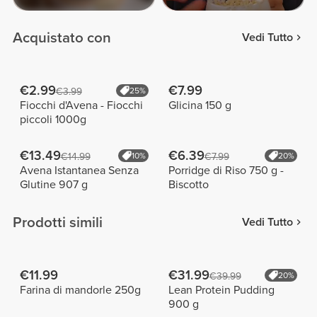
Acquistato con
Vedi Tutto
€2.99
€7.99
€3.99
25%
Fiocchi d'Avena - Fiocchi
Glicina 150 g
piccoli 1000g
€13.49
€6.39
€14.99
10%
€7.99
20%
Avena Istantanea Senza
Porridge di Riso 750 g -
Glutine 907 g
Biscotto
Prodotti simili
Vedi Tutto
€11.99
€31.99
€39.99
20%
Farina di mandorle 250g
Lean Protein Pudding
900 g