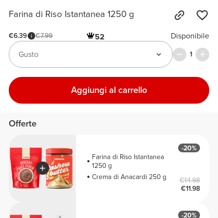
Farina di Riso Istantanea 1250 g
Disponibile
€6.39
€7.99
52
Gusto
1
Aggiungi al carrello
Offerte
-20%
Farina di Riso Istantanea
1250 g
Crema di Anacardi 250 g
€14.98
€11.98
-20%