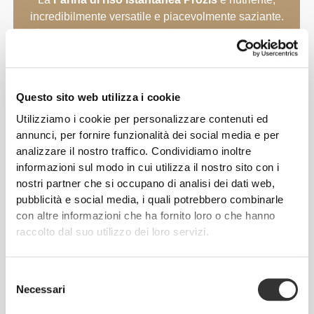
incredibilmente versatile e piacevolmente saziante.
Con pochi zuccheri e grassi, questo mix a base di
riso è l'ideale per improvvisare una colazione o una
merenda completa in un istante. È disponibile in
diversi gusti deliziosi, ma anche in una versione
Questo sito web utilizza i cookie
neutra che è ottima da aggiungere alle tue ricette,
per un'ulteriore spinta nutritiva.
Utilizziamo i cookie per personalizzare contenuti ed
annunci, per fornire funzionalità dei social media e per
analizzare il nostro traffico. Condividiamo inoltre
informazioni sul modo in cui utilizza il nostro sito con i
nostri partner che si occupano di analisi dei dati web,
pubblicità e social media, i quali potrebbero combinarle
con altre informazioni che ha fornito loro o che hanno
raccolto dal suo utilizzo dei loro servizi.
Selezione
Necessari
del
consenso