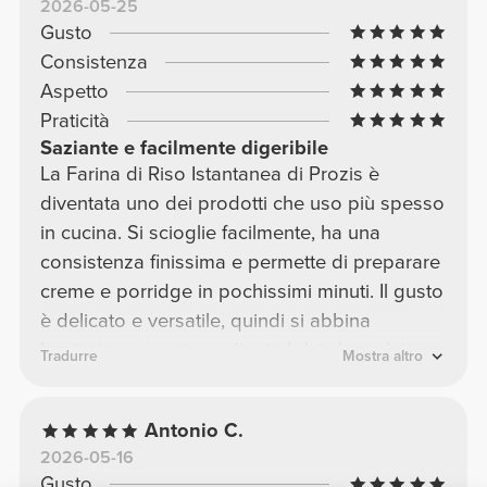
2026-05-25
Gusto
Consistenza
Aspetto
Praticità
Saziante e facilmente digeribile
La Farina di Riso Istantanea di Prozis è
diventata uno dei prodotti che uso più spesso
in cucina. Si scioglie facilmente, ha una
consistenza finissima e permette di preparare
creme e porridge in pochissimi minuti. Il gusto
è delicato e versatile, quindi si abbina
benissimo sia a ingredienti dolci che salati.
Tradurre
Mostra altro
Antonio C.
2026-05-16
Gusto