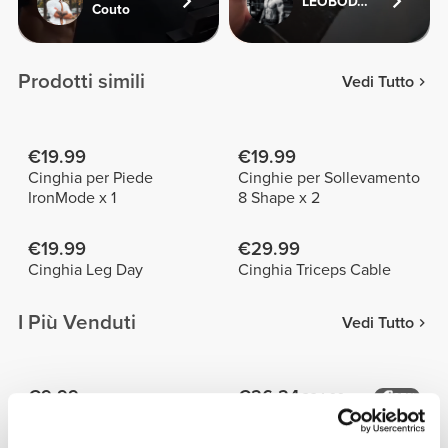
LEOBODYFITNESS
Couto
Prodotti simili
Vedi Tutto
€19.99
€19.99
Cinghia per Piede
Cinghie per Sollevamento
IronMode x 1
8 Shape x 2
€19.99
€29.99
Cinghia Leg Day
Cinghia Triceps Cable
I Più Venduti
Vedi Tutto
€9.99
€26.24
€34.99
25%
Telo da palestra Script
Pantaloncini medi a vita
regolare Peach Perfect FX