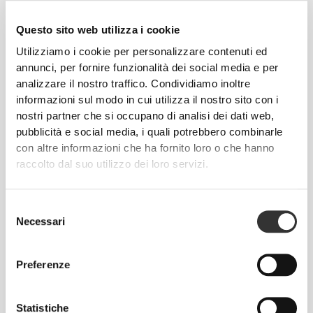
€29.99
€16.99
Questo sito web utilizza i cookie
Pantaloncini medi a vita
Fasce in Cotone per il
Utilizziamo i cookie per personalizzare contenuti ed
alta Peach Perfect
Sollevamento Pesi x 2
annunci, per fornire funzionalità dei social media e per
analizzare il nostro traffico. Condividiamo inoltre
Info e assistenza
informazioni sul modo in cui utilizza il nostro sito con i
nostri partner che si occupano di analisi dei dati web,
pubblicità e social media, i quali potrebbero combinarle
con altre informazioni che ha fornito loro o che hanno
Un'unità per pack
raccolto dal suo utilizzo dei loro servizi.
Vedere tabella delle misure nella descrizione
Selezione
Necessari
del
consenso
Composizione
71% Cotone
Preferenze
9% Poliuretano
9% Poliammide
11% Metallo
Statistiche