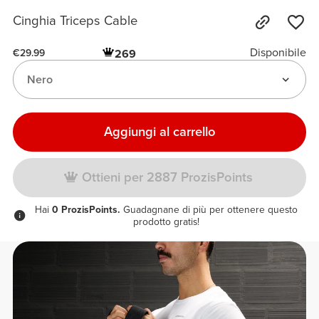
Cinghia Triceps Cable
Disponibile
269
€29.99
Nero
Aggiungi al carrello
Ottieni per 2887 ProzisPoints
Hai
0 ProzisPoints.
Guadagnane di più per ottenere questo
prodotto gratis!