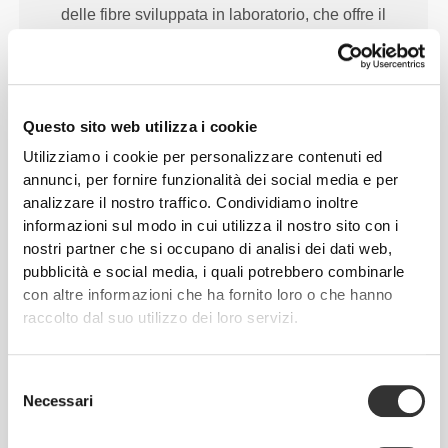
delle fibre sviluppata in laboratorio, che offre il
giusto livello di compressione e un ottimo potere di
elasticità, per migliori prestazioni, supporto e
comodità. PoliStretch© ti tiene al fresco e
all'asciutto e favorisce la libertà di movimento.
Questo sito web utilizza i cookie
Utilizziamo i cookie per personalizzare contenuti ed
annunci, per fornire funzionalità dei social media e per
analizzare il nostro traffico. Condividiamo inoltre
IL NOSTRO MARCHIO È IL
informazioni sul modo in cui utilizza il nostro sito con i
TUO CONFORT.
nostri partner che si occupano di analisi dei dati web,
pubblicità e social media, i quali potrebbero combinarle
con altre informazioni che ha fornito loro o che hanno
raccolto dal suo utilizzo dei loro servizi.
Selezione
Necessari
del
Senza etichetta cucita
consenso
Il nostro abbigliamento è sinonimo di comodità.