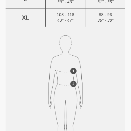
39" - 43"
31" - 35"
108 - 118
88 - 96
XL
43" - 47"
35" - 38"