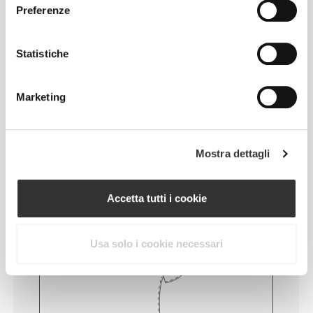
Preferenze
Abbiamo abbracciato una filosofia che rimane
impressa sui vestiti: senza cuciture! Senza etichette
cucite, indossare le nostre creazioni diventa un
Statistiche
piacere, perché non causano irritazioni alla pelle.
Marketing
CONSIGLI PER LE TAGLIE
Mostra dettagli
Questo articolo
Accetta tutti i cookie
Aderente
Usa solo i cookie necessari