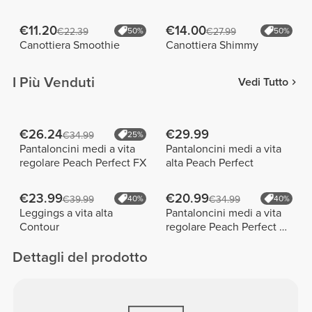
€11.20
€14.00
€22.39
50%
€27.99
50%
Canottiera Smoothie
Canottiera Shimmy
I Più Venduti
Vedi Tutto
€26.24
€29.99
€34.99
25%
Pantaloncini medi a vita
Pantaloncini medi a vita
regolare Peach Perfect FX
alta Peach Perfect
€23.99
€20.99
€39.99
40%
€34.99
40%
Leggings a vita alta
Pantaloncini medi a vita
Contour
regolare Peach Perfect FX
Cotton
Dettagli del prodotto