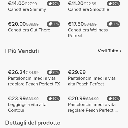
€14.00
€11.20
€27.99
50%
€22.39
50%
Canottiera Shimmy
Canottiera Smoothie
€20.00
€17.50
€39.99
50%
€34.99
50%
Canottiera Out There
Canottiera Wellness
Retreat
I Più Venduti
Vedi Tutto
€26.24
€29.99
€34.99
25%
Pantaloncini medi a vita
Pantaloncini medi a vita
regolare Peach Perfect FX
alta Peach Perfect
€23.99
€20.99
€39.99
40%
€34.99
40%
Leggings a vita alta
Pantaloncini medi a vita
Contour
regolare Peach Perfect FX
Cotton
Dettagli del prodotto