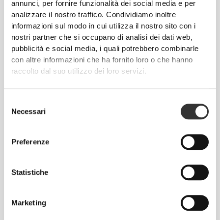
annunci, per fornire funzionalità dei social media e per
analizzare il nostro traffico. Condividiamo inoltre
Tecnologia delle fibre sviluppata appositamente con
informazioni sul modo in cui utilizza il nostro sito con i
proprietà anti-umidità, che offre comodità e ti aiuta a
nostri partner che si occupano di analisi dei dati web,
restare all'asciutto.
pubblicità e social media, i quali potrebbero combinarle
con altre informazioni che ha fornito loro o che hanno
raccolto dal suo utilizzo dei loro servizi.
PROGETTATO CON LA
Selezione
TECNOLOGIA
REVOKNIT
Necessari
del
consenso
Preferenze
Statistiche
RevoKnit
è un'avanzata tecnologia di lavorazione a
maglia sviluppata da Prozis che dà vita a capi di
Marketing
abbigliamento ad alte prestazioni, come una
seconda pelle e con maggiore elasticità, supporto e