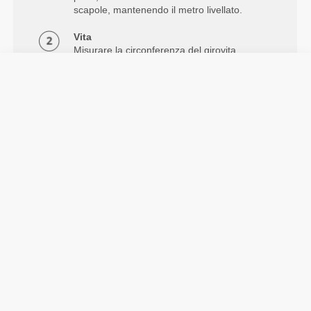
scapole, mantenendo il metro livellato.
Vita
Misurare la circonferenza del girovita.
Fianchi
Misura attorno alla parte più larga dei
fianchi.
Info e assistenza
Altezza modello/a: 1,78 m - 5'10" | Taglia
modello/a: Taglia S
Vedere tabella delle misure nella descrizione