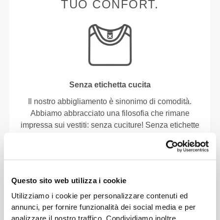
TUO CONFORT.
Senza etichetta cucita
Il nostro abbigliamento è sinonimo di comodità.
Abbiamo abbracciato una filosofia che rimane
impressa sui vestiti: senza cuciture! Senza etichette
cucite, indossare le nostre creazioni diventa un
piacere, perché non causano irritazioni alla pelle.
CONSIGLI PER LE TAGLIE
Questo sito web utilizza i cookie
Utilizziamo i cookie per personalizzare contenuti ed
annunci, per fornire funzionalità dei social media e per
analizzare il nostro traffico. Condividiamo inoltre