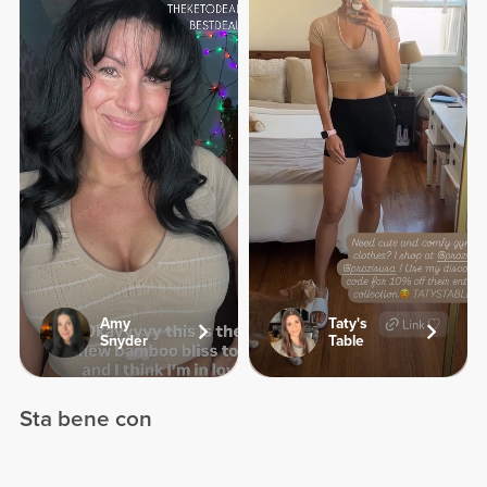
Amy
Taty's
Snyder
Table
Sta bene con