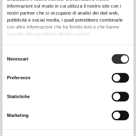
Questo articolo
informazioni sul modo in cui utilizza il nostro sito con i
nostri partner che si occupano di analisi dei dati web,
Aderente
pubblicità e social media, i quali potrebbero combinarle
con altre informazioni che ha fornito loro o che hanno
raccolto dal suo utilizzo dei loro servizi.
Selezione
Necessari
del
consenso
Preferenze
Senti il tuo corpo ad ogni mossa che fai.
La vestibilità aderente mette in mostra la
Statistiche
silhouette del tuo corpo.
Marketing
Regolare