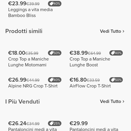
€23.99
€39.99
40%
Leggings a vita media
Bamboo Bliss
Prodotti simili
Vedi Tutto
€18.00
€38.99
€35.99
50%
€64.99
40%
Crop Top a Maniche
Crop Top a Maniche
Lunghe Motomami
Lunghe Boost
€26.99
€16.80
€44.99
40%
€33.59
50%
Alpine NRG Crop T-Shirt
AirFlow Crop T-Shirt
I Più Venduti
Vedi Tutto
€26.24
€29.99
€34.99
25%
Pantaloncini medi a vita
Pantaloncini medi a vita