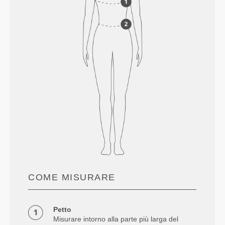
COME MISURARE
Petto
Misurare intorno alla parte più larga del