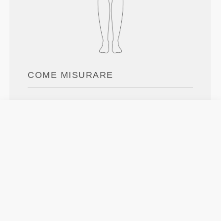
COME MISURARE
Petto
Misurare intorno alla parte più larga del
petto, sotto le ascelle e attraverso le
scapole, mantenendo il metro livellato.
Vita
Misurare la circonferenza del girovita.
Fianchi
Misura attorno alla parte più larga dei
fianchi.