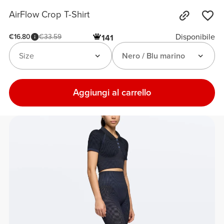
AirFlow Crop T-Shirt
Disponibile
€16.80
€33.59
141
Size
Nero / Blu marino
Aggiungi al carrello