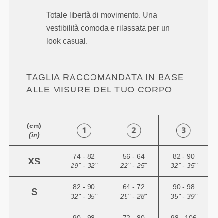
Totale libertà di movimento. Una
vestibilità comoda e rilassata per un
look casual.
TAGLIA RACCOMANDATA IN BASE
ALLE MISURE DEL TUO CORPO
(cm)
(in)
74 - 82
56 - 64
82 - 90
XS
29" - 32"
22" - 25"
32" - 35"
82 - 90
64 - 72
90 - 98
S
32" - 35"
25" - 28"
35" - 39"
90 - 98
72 - 80
98 - 106