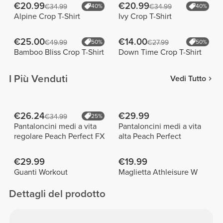
€20.99
€20.99
€34.99
40%
€34.99
40%
Alpine Crop T-Shirt
Ivy Crop T-Shirt
€25.00
€14.00
€49.99
50%
€27.99
50%
Bamboo Bliss Crop T-Shirt
Down Time Crop T-Shirt
I Più Venduti
Vedi Tutto
€26.24
€29.99
€34.99
25%
Pantaloncini medi a vita
Pantaloncini medi a vita
regolare Peach Perfect FX
alta Peach Perfect
€29.99
€19.99
Guanti Workout
Maglietta Athleisure W
Dettagli del prodotto