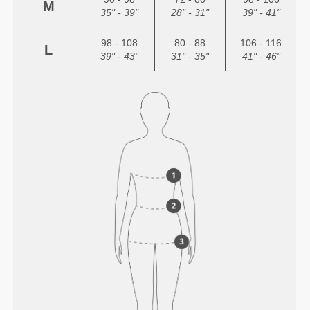
M
35" - 39"
28" - 31"
39" - 41"
98 - 108
80 - 88
106 - 116
L
39" - 43"
31" - 35"
41" - 46"