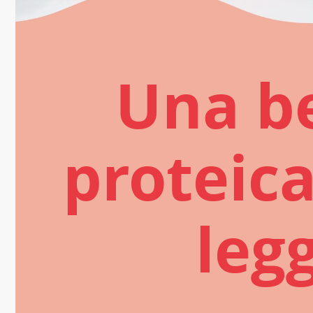
Una b
proteica
leg