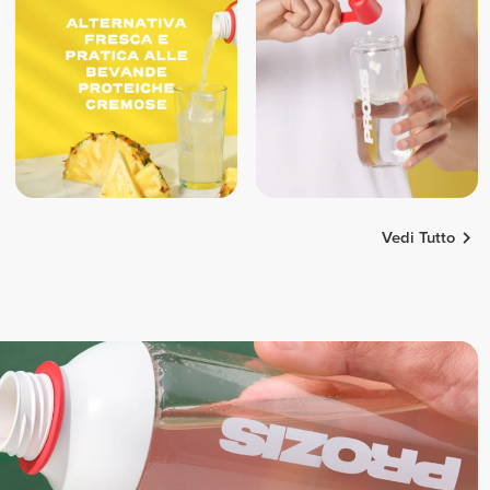
Vedi Tutto
Walter
Serenay
Pitzalu
Simonetinifit
4
3
6