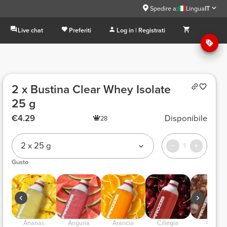
Spedire a:
Lingua
IT
Live chat
Preferiti
Log in | Registrati
2 x Bustina Clear Whey Isolate
25 g
€4.29
Disponibile
28
2 x 25 g
1
Gusto
 Ananas 
 Anguria 
 Arancia 
 Ciliegia 
 Cola 