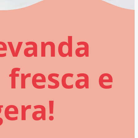
evanda
 fresca e
gera!