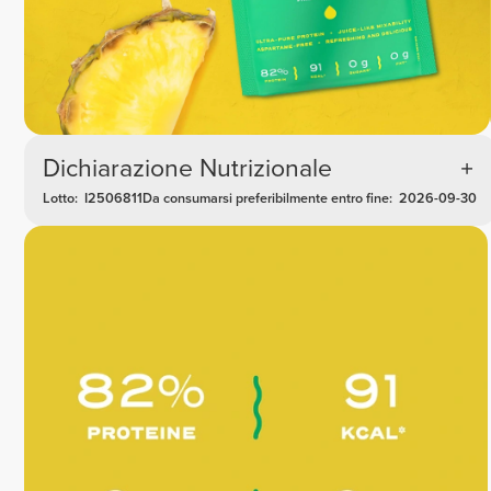
Dichiarazione Nutrizionale
Lotto:
I2506811
Da consumarsi preferibilmente entro fine:
2026-09-30