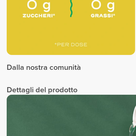
Dalla nostra comunità
Patrícia
Lober
Cabral
Kristina
Ana Pinto
31
2
Dettagli del prodotto
2