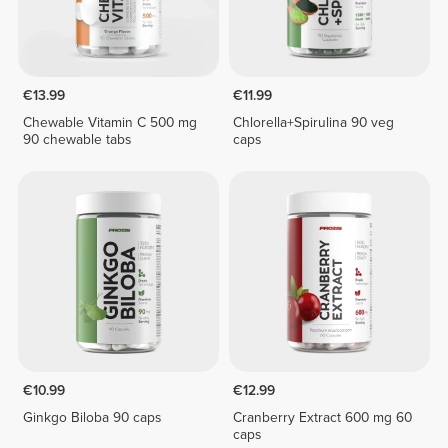
€13.99
€11.99
Chewable Vitamin C 500 mg
Chlorella+Spirulina 90 veg
90 chewable tabs
caps
€10.99
€12.99
Ginkgo Biloba 90 caps
Cranberry Extract 600 mg 60
caps