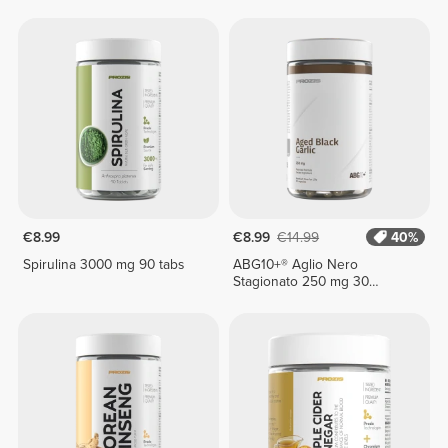
€8.99
€8.99
€14.99
40%
Spirulina 3000 mg 90 tabs
ABG10+® Aglio Nero
Stagionato 250 mg 30
capsule vegetariane