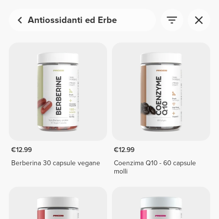
Antiossidanti ed Erbe
€12.99
€12.99
Berberina 30 capsule vegane
Coenzima Q10 - 60 capsule
molli