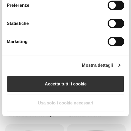
Preferenze
€17.99
€18.99
Statistiche
L-Glutathione Reduced 60
Isoflavoni di Soia 90 capsule
caps
Marketing
Mostra dettagli
Accetta tutti i cookie
Usa solo i cookie necessari
€24.99
€15.99
Pine Bark Extract 160 caps
Quercetin 60 caps