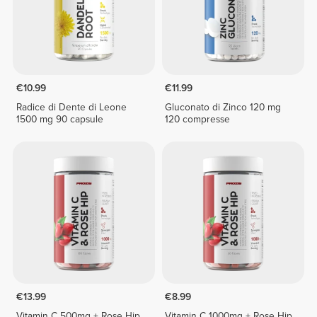
€10.99
€11.99
Radice di Dente di Leone
Gluconato di Zinco 120 mg
1500 mg 90 capsule
120 compresse
€13.99
€8.99
Vitamin C 500mg + Rose Hip
Vitamin C 1000mg + Rose Hip