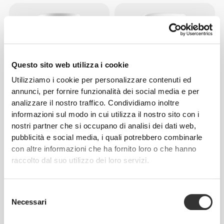
Questo sito web utilizza i cookie
Utilizziamo i cookie per personalizzare contenuti ed
annunci, per fornire funzionalità dei social media e per
analizzare il nostro traffico. Condividiamo inoltre
€14.99
€15.99
informazioni sul modo in cui utilizza il nostro sito con i
nostri partner che si occupano di analisi dei dati web,
Estratto d'Aglio 1000 mg 120
Estratto di Corteccia di Pino
softgel
60 capsule
pubblicità e social media, i quali potrebbero combinarle
con altre informazioni che ha fornito loro o che hanno
raccolto dal suo utilizzo dei loro servizi.
Selezione
Necessari
del
consenso