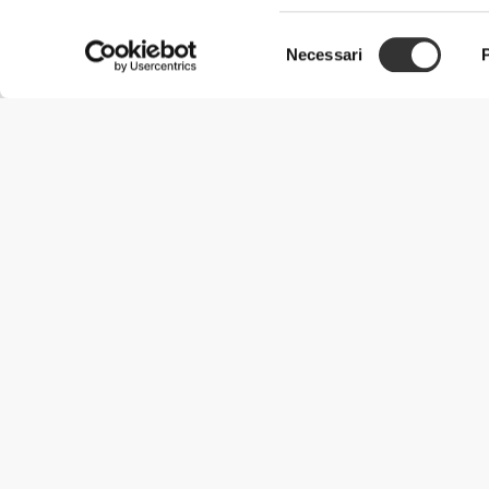
Selezione
Necessari
del
consenso
Informazioni Utili
Unisciti a noi
Diventa nostro Partner
Termini e condizioni
Assistenza clienti
Metodi di spedizione