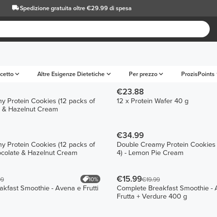
Spedizione gratuita oltre €29.99 di spesa
cetto
Altre Esigenze Dietetiche
Per prezzo
ProzisPoints
€23.88
 Protein Cookies (12 packs of
12 x Protein Wafer 40 g
e & Hazelnut Cream
€34.99
 Protein Cookies (12 packs of
Double Creamy Protein Cookies 
ocolate & Hazelnut Cream
4) - Lemon Pie Cream
€15.99
10%
99
€19.99
kfast Smoothie - Avena e Frutti
Complete Breakfast Smoothie - 
Frutta + Verdure 400 g