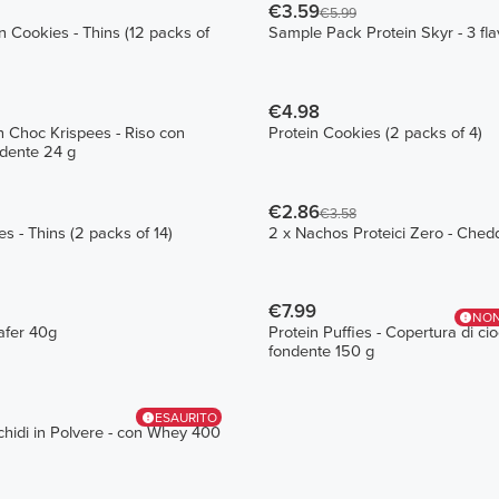
€3.59
€5.99
n Cookies - Thins (12 packs of
Sample Pack Protein Skyr - 3 fla
€4.98
in Choc Krispees - Riso con
Protein Cookies (2 packs of 4)
ndente 24 g
€2.86
€3.58
s - Thins (2 packs of 14)
2 x Nachos Proteici Zero - Ched
€7.99
NON
afer 40g
Protein Puffies - Copertura di ci
fondente 150 g
ESAURITO
hidi in Polvere - con Whey 400