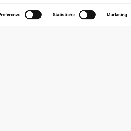
Preferenze
Statistiche
Marketing
Iscriviti alla Newsletter
Ricevi le novità e le promozioni nella tua e-mail.
Iscriviti