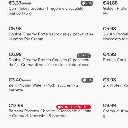
€3.37
€41.88
25%
€4.49
Corn flakes proteici - Fragola e cioccolato
Golden Protei
bianco 175 g
14)
€5.98
€5.98
Double Creamy Protein Cookies (2 packs of 4)
2 x 4 x Prote
- Lemon Pie Cream
cioccolato fo
€6.98
€4.98
3 PER 2
Double Creamy Protein Cookies (2 pacchetti
Protein Cookie
da 4) - Crema di nocciole e cioccolato bianco
€3.40
€3.98
10%
€3.78
Zero Protein Wafer - Pochi zuccheri - 2
2 x Protein W
barrette
€12.99
€9.99
NON DISPONIBILE
Barretta Proteica Choclite - Cioccolato al Latte
Crema di Arac
e Crema di Nocciole - 8 barrette
g