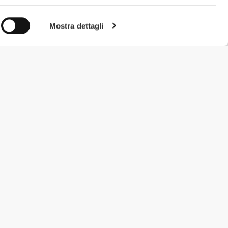
Mostra dettagli
#ExceedYourself
Metodi di Pagamento