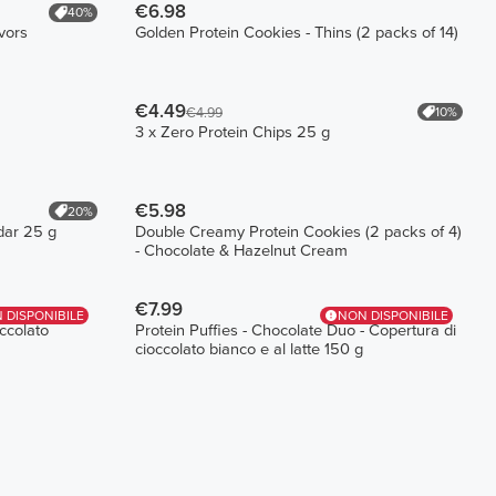
€6.98
40%
vors
Golden Protein Cookies - Thins (2 packs of 14)
€4.49
10%
€4.99
3 x Zero Protein Chips 25 g
€5.98
20%
dar 25 g
Double Creamy Protein Cookies (2 packs of 4)
- Chocolate & Hazelnut Cream
€7.99
 DISPONIBILE
NON DISPONIBILE
occolato
Protein Puffies - Chocolate Duo - Copertura di
cioccolato bianco e al latte 150 g