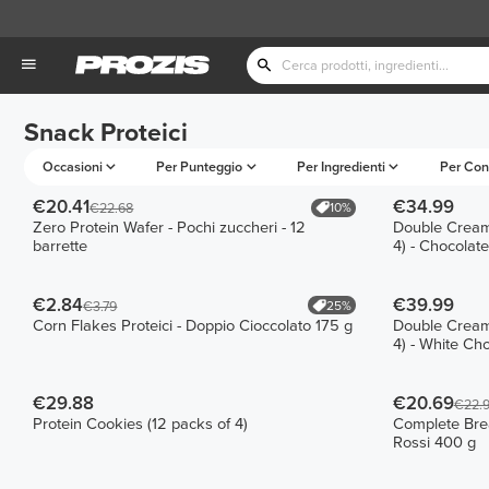
Snack Proteici
Occasioni
Per Punteggio
Per Ingredienti
Per Con
€20.41
€34.99
10%
€22.68
Zero Protein Wafer - Pochi zuccheri - 12
Double Creamy
barrette
4) - Chocolat
€2.84
€39.99
25%
€3.79
Corn Flakes Proteici - Doppio Cioccolato 175 g
Double Creamy
4) - White Ch
€29.88
€20.69
€22.
Protein Cookies (12 packs of 4)
Complete Brea
Rossi 400 g