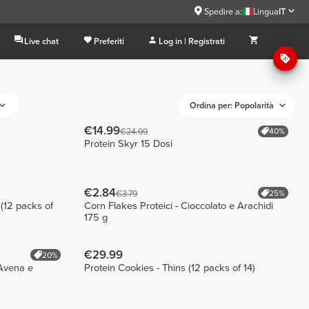
Spedire a:
Lingua
IT
Live chat
Preferiti
Log in | Registrati
Ordina per: Popolarità
€14.99
40%
€24.99
Protein Skyr 15 Dosi
€2.84
25%
€3.79
(12 packs of
Corn Flakes Proteici - Cioccolato e Arachidi
175 g
€29.99
20%
Avena e
Protein Cookies - Thins (12 packs of 14)