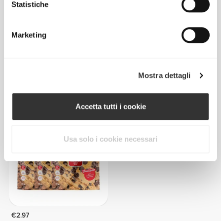
Statistiche
Marketing
€4.29
€3.99
Mostra dettagli
3 x Bustina Supreme 100%
3 x Sachet 100% Vegan
Vegan Protein 25 g
Protein 25 g
Accetta tutti i cookie
Usa solo i cookie necessari
€2.97