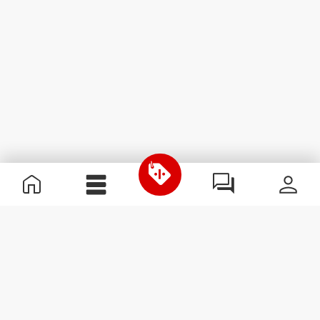
Informazioni Utili
Unisciti a noi
Diventa nostro Partner
Termini e condizioni
Assistenza clienti