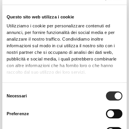
€16.99
€19.99
100% Rice Protein 900 g
100% Proteine dei piselli 900
g
Questo sito web utilizza i cookie
Utilizziamo i cookie per personalizzare contenuti ed
annunci, per fornire funzionalità dei social media e per
analizzare il nostro traffico. Condividiamo inoltre
informazioni sul modo in cui utilizza il nostro sito con i
nostri partner che si occupano di analisi dei dati web,
pubblicità e social media, i quali potrebbero combinarle
con altre informazioni che ha fornito loro o che hanno
raccolto dal suo utilizzo dei loro servizi.
€39.99
€23.99
Selezione
100% Vegan Mass Gainer
100% Proteine di Canapa 900
Necessari
del
2000g
g
consenso
Preferenze