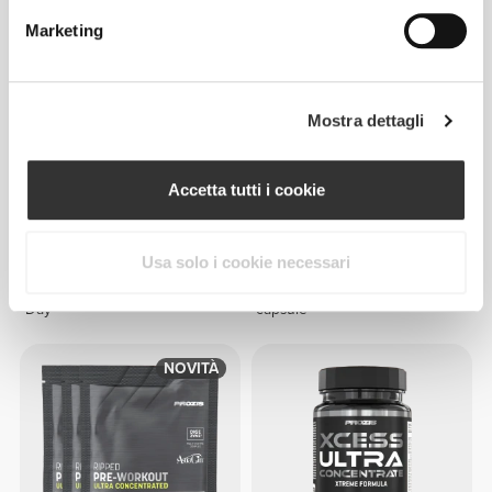
Marketing
Mostra dettagli
Accetta tutti i cookie
€29.99
€34.99
Usa solo i cookie necessari
2 Week Cut & Burn 90 Caps -
XCESS Ultra Concentrate 120
Day
capsule
NOVITÀ