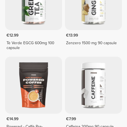
€12.99
€13.99
Tè Verde EGCG 600mg 100
Zenzero 1500 mg 90 capsule
capsule
€14.99
€7.99
Powered - Caffè Pre-
Caffeina 200mg 90 capsule