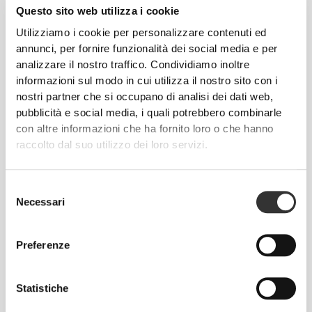
Questo sito web utilizza i cookie
Utilizziamo i cookie per personalizzare contenuti ed
annunci, per fornire funzionalità dei social media e per
analizzare il nostro traffico. Condividiamo inoltre
€19.99
€10.99
informazioni sul modo in cui utilizza il nostro sito con i
XCESS Ultra Concentrate 60
Guaranà 500mg 60 capsule
nostri partner che si occupano di analisi dei dati web,
capsule
pubblicità e social media, i quali potrebbero combinarle
con altre informazioni che ha fornito loro o che hanno
raccolto dal suo utilizzo dei loro servizi.
Selezione
Necessari
del
consenso
Preferenze
€24.99
€29.99
Statistiche
Burn 120 caps
2 Week Cut & Burn 90 Caps -
Night