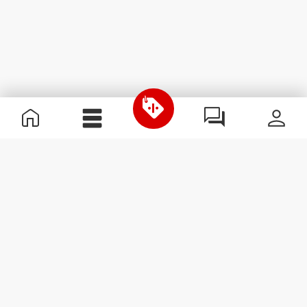
Informazioni Utili
Unisciti a noi
Diventa nostro Partner
Termini e condizioni
Assistenza clienti
Iscriviti alla Newsletter
Ricevi le novità e le
promozioni nella tua e-mail.