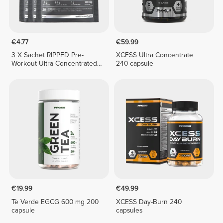
€4.77
€59.99
3 X Sachet RIPPED Pre-
XCESS Ultra Concentrate
Workout Ultra Concentrated
240 capsule
12.3 g
€19.99
€49.99
Tè Verde EGCG 600 mg 200
XCESS Day-Burn 240
capsule
capsules