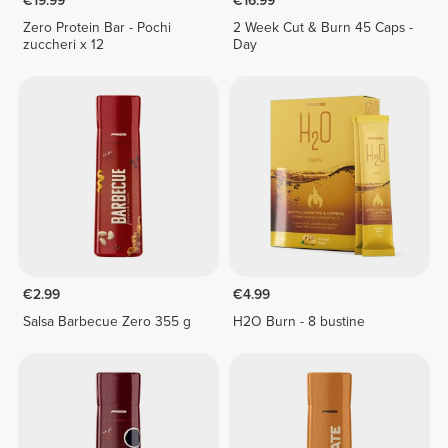
€19.99
€16.99
Zero Protein Bar - Pochi
2 Week Cut & Burn 45 Caps -
zuccheri x 12
Day
€2.99
€4.99
Salsa Barbecue Zero 355 g
H2O Burn - 8 bustine