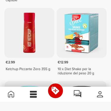
capsule
€2.99
€12.99
Ketchup Piccante Zero 355 g
10 x Diet Shake per la
riduzione del peso 20 g