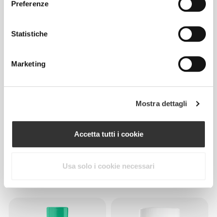
Preferenze
€3.49
€34.99
Statistiche
Senape al Miele Zero 355 g
RIPPED Pre-Workout 30 dosi
Marketing
Mostra dettagli
Accetta tutti i cookie
€3.49
€29.99
Usa solo i cookie necessari
Salsa al Curry Zero 355 g
XCESS Day-Burn 120
capsules