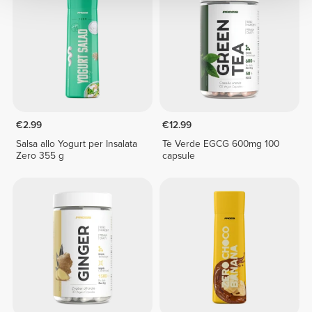
€2.99
€12.99
Salsa allo Yogurt per Insalata
Tè Verde EGCG 600mg 100
Zero 355 g
capsule