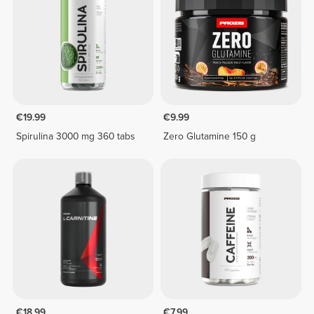
€19.99
€9.99
Spirulina 3000 mg 360 tabs
Zero Glutamine 150 g
€18.99
€7.99