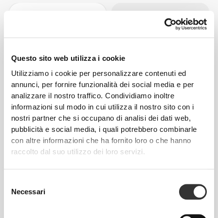
Questo sito web utilizza i cookie
Utilizziamo i cookie per personalizzare contenuti ed
annunci, per fornire funzionalità dei social media e per
analizzare il nostro traffico. Condividiamo inoltre
informazioni sul modo in cui utilizza il nostro sito con i
€21.99
€36.99
nostri partner che si occupano di analisi dei dati web,
Cutgenic for Women 90 caps
XCESS After-Hours 120 caps
pubblicità e social media, i quali potrebbero combinarle
con altre informazioni che ha fornito loro o che hanno
NOVITÀ
raccolto dal suo utilizzo dei loro servizi.
Selezione
Necessari
del
consenso