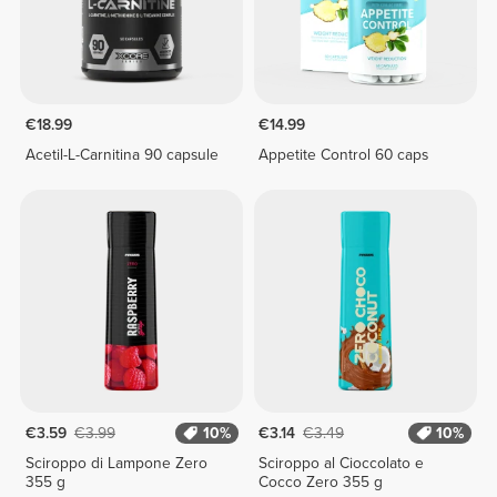
€18.99
€14.99
Acetil-L-Carnitina 90 capsule
Appetite Control 60 caps
€3.59
€3.99
10%
€3.14
€3.49
10%
Sciroppo di Lampone Zero
Sciroppo al Cioccolato e
355 g
Cocco Zero 355 g