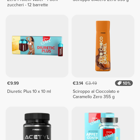
zuccheri - 12 barrette
€9.99
€3.14
€3.49
10%
Diuretic Plus 10 x 10 ml
Sciroppo al Cioccolato e
Caramello Zero 355 g