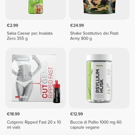
€2.99
€24.99
Salsa Caesar per Insalata
Shake Sostitutivo dei Pasti
Zero 355 g
Army 800 g
€18.99
€12.99
Cutgenic Ripped Fast 20 x 10
Buccia di Psillio 1000 mg 60
ml vials
capsule vegane