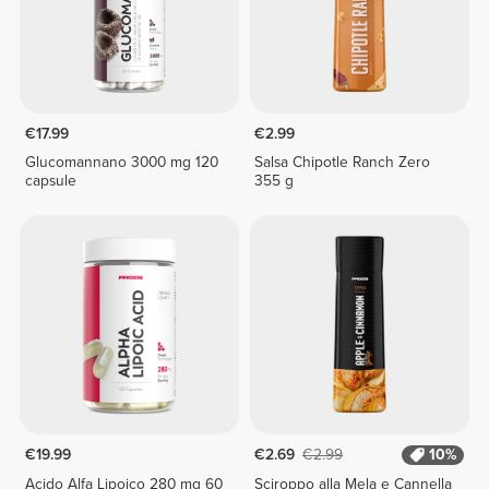
€17.99
€2.99
Glucomannano 3000 mg 120
Salsa Chipotle Ranch Zero
capsule
355 g
€19.99
€2.69
€2.99
10%
Acido Alfa Lipoico 280 mg 60
Sciroppo alla Mela e Cannella