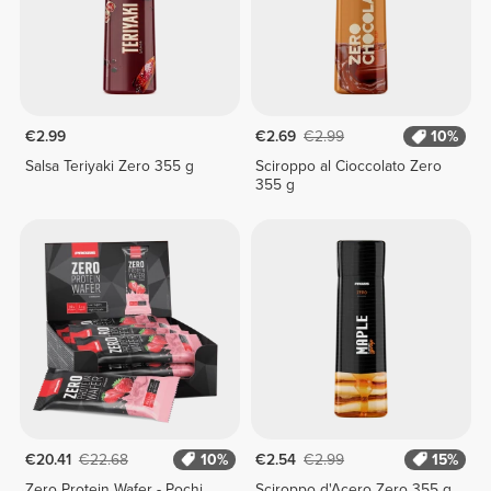
€2.99
€2.69
€2.99
10%
Salsa Teriyaki Zero 355 g
Sciroppo al Cioccolato Zero
355 g
€20.41
€22.68
10%
€2.54
€2.99
15%
Zero Protein Wafer - Pochi
Sciroppo d'Acero Zero 355 g