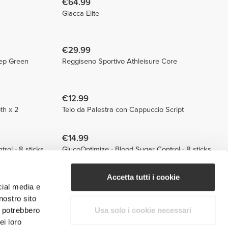
€64.99
Giacca Elite
€29.99
eep Green
Reggiseno Sportivo Athleisure Core
€12.99
th x 2
Telo da Palestra con Cappuccio Script
€14.99
rol - 8 sticks
GlucoOptimize - Blood Sugar Control - 8 sticks
€34.99
Accetta tutti i cookie
cial media e
Peanut Whey Protein 907g
nostro sito
i potrebbero
Usa solo i cookie necessari
€39.99
ei loro