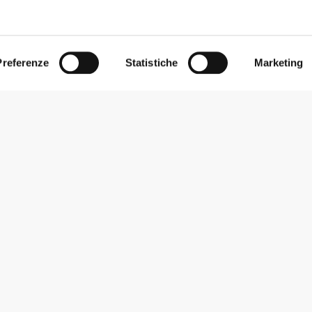
Waist Flared Pants
Essence High-Waist Flared Pant
€59.99
amba Larga Elite
Pantaloni a Gamba Larga Elite
Preferenze
Statistiche
Marketing
€24.99
ble Neosuede
Ciabatte Bubble Neosuede
€34.99
orkout 30 dosi
RIPPED Pre-Workout 30 dosi
Iscriviti alla Newsletter
Ricevi le novità e le promozioni nella tua e-mail.
Iscriviti