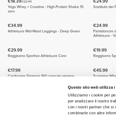
€18.39
€24.99
€22.99
Yogo Whey + Creatine - High-Protein Shake 15
Sostituto dei 
serv
€34.99
€24.99
Athleisure Mid-Waist Leggings - Deep Green
Pantaloncini d
Athleisure - 
€29.99
€19.99
Reggiseno Sportivo Athleisure Core
Reggiseno Sp
€17.99
€45.99
Cordyceps Sinensis 160 capsule vegane
Supreme Whe
Questo sito web utilizza i
€2.99
€34.99
€3.99
Utilizziamo i cookie per pe
8 x Keto Brew - Caffè solubile 4 g
Peanut Whey 
per analizzare il nostro tra
con i nostri partner che si
€39.99
€39.99
combinarle con altre inform