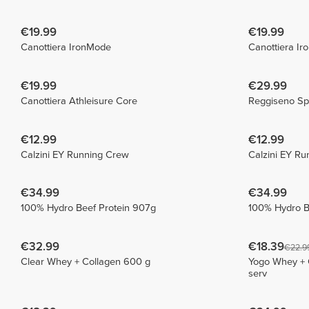
€19.99
€19.99
Canottiera IronMode
Canottiera I
€19.99
€29.99
Canottiera Athleisure Core
Reggiseno Spo
€12.99
€12.99
Calzini EY Running Crew
Calzini EY R
€34.99
€34.99
100% Hydro Beef Protein 907g
100% Hydro B
€32.99
€18.39
€22.9
Clear Whey + Collagen 600 g
Yogo Whey + C
serv