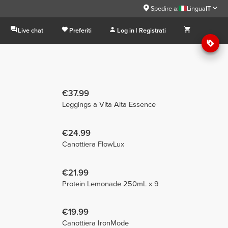
Spedire a:
Lingua
IT
Live chat
Preferiti
Log in | Registrati
€37.99
Leggings a Vita Alta Essence
€24.99
Canottiera FlowLux
€21.99
Protein Lemonade 250mL x 9
€19.99
Canottiera IronMode