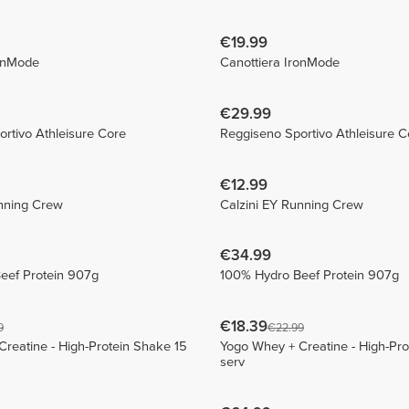
€19.99
ronMode
Canottiera IronMode
€29.99
rtivo Athleisure Core
Reggiseno Sportivo Athleisure C
€12.99
unning Crew
Calzini EY Running Crew
€34.99
eef Protein 907g
100% Hydro Beef Protein 907g
€18.39
9
€22.99
reatine - High-Protein Shake 15
Yogo Whey + Creatine - High-Pro
serv