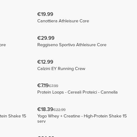
€19.99
Canottiera Athleisure Core
€29.99
ore
Reggiseno Sportivo Athleisure Core
€12.99
Calzini EY Running Crew
€7.19
€7.99
Protein Loops - Cereali Proteici - Cannella
€18.39
€22.99
tein Shake 15
Yogo Whey + Creatine - High-Protein Shake 15
serv