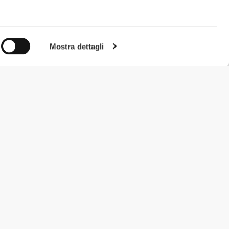
s
Essence High-Waist Flared Pants
€34.99
Peanut Whey Protein 907g
Mostra dettagli
€34.99
RIPPED Pre-Workout 30 dosi
€4.77
3 X Sachet RIPPED Pre-Workout Ultra
Concentrated 12.3 g
#ExceedYourself