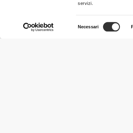
Essence High-Waist Flared Pants
Essence High-
servizi.
€39.99
€59.99
Selezione
Essence High-Waist Flared Pants
Pantaloni a G
Necessari
del
consenso
€24.99
€24.99
Ciabatte Bubble Neosuede
Ciabatte Bub
€34.99
€34.99
RIPPED Pre-Workout 30 dosi
RIPPED Pre-W
Informazioni Utili
Unisciti a noi
Diventa nostro Partner
Termini e condizioni
Assistenza clienti