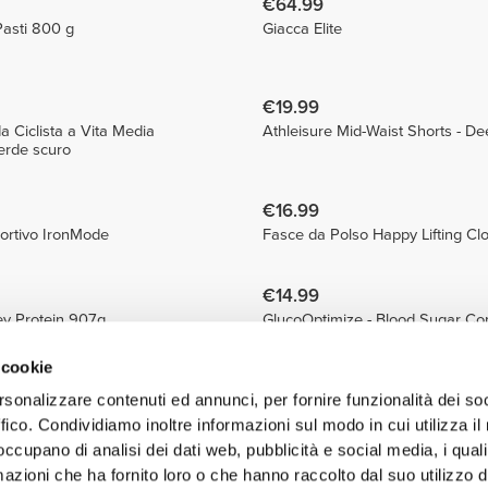
€64.99
Pasti 800 g
Giacca Elite
€19.99
a Ciclista a Vita Media
Athleisure Mid-Waist Shorts - D
Verde scuro
€16.99
ortivo IronMode
Fasce da Polso Happy Lifting Clo
€14.99
y Protein 907g
GlucoOptimize - Blood Sugar Cont
 cookie
€34.99
rsonalizzare contenuti ed annunci, per fornire funzionalità dei so
Protein 907g
Peanut Whey Protein 907g
ffico. Condividiamo inoltre informazioni sul modo in cui utilizza il 
 occupano di analisi dei dati web, pubblicità e social media, i qual
€39.99
azioni che ha fornito loro o che hanno raccolto dal suo utilizzo d