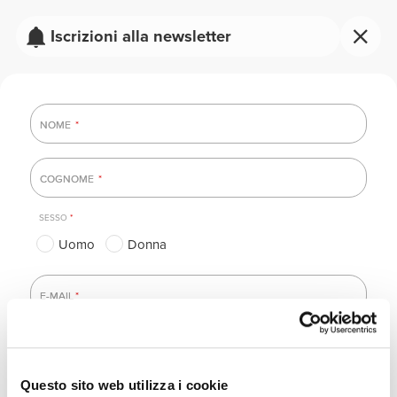
Iscrizioni alla newsletter
NOME
NOME
*
COGNOME
COGNOME
*
SESSO
*
Uomo
Donna
E-MAIL
E-MAIL
*
Questo sito web utilizza i cookie