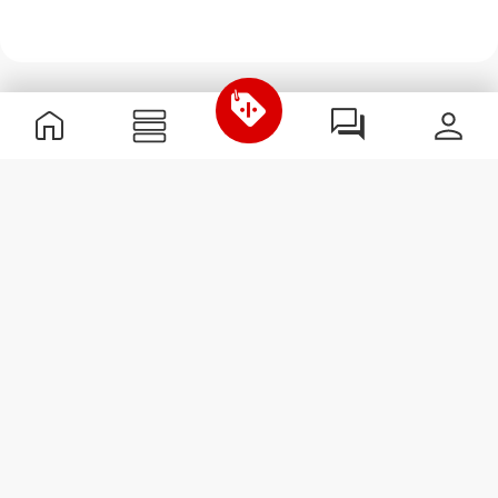
Informazioni Utili
Unisciti a noi
Diventa nostro Partner
Termini e condizioni
Assistenza clienti
Iscriviti alla Newsletter
Ricevi le novità e le
promozioni nella tua e-mail.
Iscriviti
#ExceedYourself