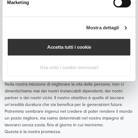
Marketing
La nostra missione è quella di migliorare la tua vita. È per questo
che tu, il cliente, sei al centro di tutto ciò che facciamo.
Tuttavia, nonostante facciamo di tutto per i nostri clienti, questo non
vuol dire che essi abbiano sempre ragione, proprio come non ce
Mostra dettagli
l'abbiamo sempre noi. Combattere per ciò in cui crediamo è
qualcosa a cui non possiamo rinunciare, ma lo è anche trattarti
correttamente. Perciò, se pensi di non essere stato trattato
Accetta tutti i cookie
giustamente, invia un’e-mail a
[email protected]
. La tua e-mail verrà
inviata direttamente al nostro CEO.
Ci prenderemo cura di te.
Usa solo i cookie necessari
Crediamo di poter rendere il mondo un posto migliore
Nella nostra missione di migliorare la vita delle persone, non ci
dimentichiamo mai dei nostri instancabili dipendenti, dei nostri
partner o dei nostri vicini. Il nostro obiettivo è quello di lasciare
un'eredità duratura che sia benefica per le generazioni future.
Potremmo sembrare ingenui nel credere di poter rendere il mondo
un posto migliore, ma siamo determinati nel nostro impegno di
lavorarci senza sosta, fino al giorno in cui moriremo.
Questa è la nostra promessa.