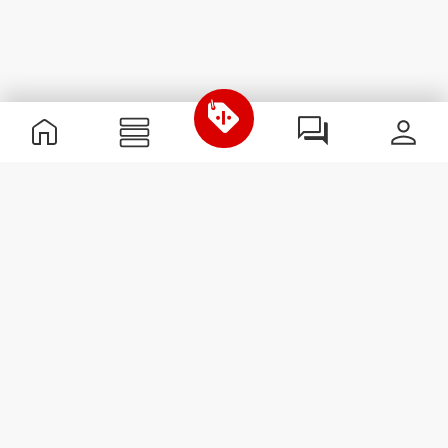
Informazioni Utili
Unisciti a noi
Diventa nostro Partner
Termini e condizioni
Assistenza clienti
Iscriviti alla Newsletter
Ricevi le novità e le
promozioni nella tua e-mail.
Iscriviti