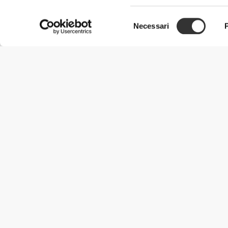
Selezione
Necessari
del
consenso
Informazioni Utili
Unisciti a noi
Diventa nostro Partner
Termini e condizioni
Assistenza clienti
Metodi di spedizione