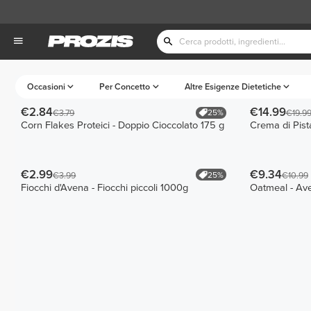
Occasioni
Per Concetto
Altre Esigenze Dietetiche
€2.84
€14.99
25%
€3.79
€19.9
Corn Flakes Proteici - Doppio Cioccolato 175 g
Crema di Pis
€2.99
€9.34
25%
€3.99
€10.99
Fiocchi d'Avena - Fiocchi piccoli 1000g
Oatmeal - Ave