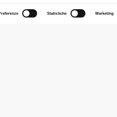
Preferenze
Statistiche
Marketing
Iscriviti alla Newsletter
Ricevi le novità e le promozioni nella tua e-mail.
Iscriviti