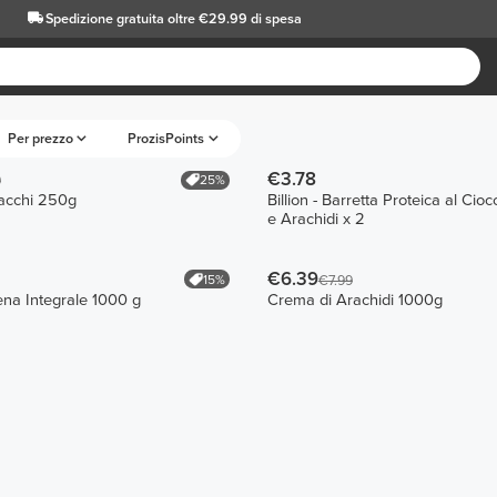
Spedizione gratuita oltre €29.99 di spesa
Per prezzo
ProzisPoints
€3.78
25%
9
tacchi 250g
Billion - Barretta Proteica al Cio
e Arachidi x 2
€6.39
15%
€7.99
na Integrale 1000 g
Crema di Arachidi 1000g