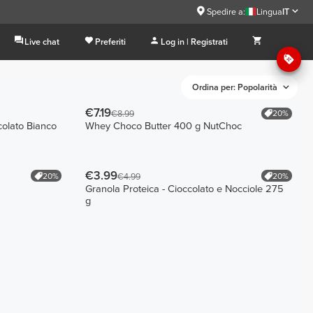
Spedire a:
Lingua
IT
Live chat
Preferiti
Log in | Registrati
Ordina per: Popolarità
€7.19
20%
€8.99
ccolato Bianco
Whey Choco Butter 400 g NutChoc
€3.99
20%
20%
€4.99
Granola Proteica - Cioccolato e Nocciole 275
g