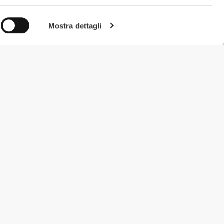
Mostra dettagli
#ExceedYourself
Metodi di Pagamento