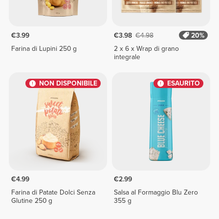
€3.99
€3.98
€4.98
20%
Farina di Lupini 250 g
2 x 6 x Wrap di grano
integrale
NON DISPONIBILE
ESAURITO
€4.99
€2.99
Farina di Patate Dolci Senza
Salsa al Formaggio Blu Zero
Glutine 250 g
355 g