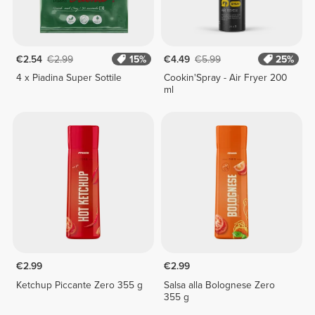
€2.54
€2.99
15%
€4.49
€5.99
25%
4 x Piadina Super Sottile
Cookin'Spray - Air Fryer 200
ml
€2.99
€2.99
Ketchup Piccante Zero 355 g
Salsa alla Bolognese Zero
355 g