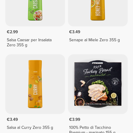
€2.99
€3.49
Salsa Caesar per Insalata
Senape al Miele Zero 355 g
Zero 355 g
€3.49
€3.99
Salsa al Curry Zero 355 g
100% Petto di Tacchino
Premium - marinato 155 g