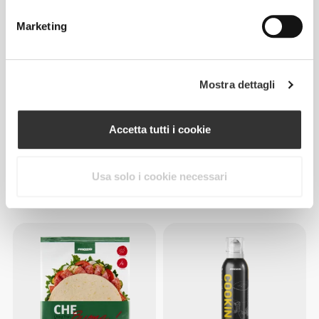
Marketing
Mostra dettagli
Accetta tutti i cookie
€2.99
€7.99
Usa solo i cookie necessari
Salsa Chipotle Ranch Zero
Summer Truffle - Gnocchi
355 g
Gourmet 500 g