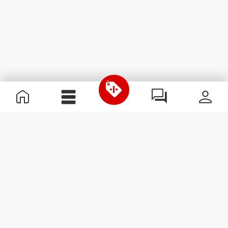
Informazioni Utili
Unisciti a noi
Diventa nostro Partner
Termini e condizioni
Assistenza clienti
Iscriviti alla Newsletter
Ricevi le novità e le