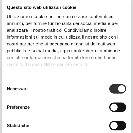
Questo sito web utilizza i cookie
Utilizziamo i cookie per personalizzare contenuti ed
annunci, per fornire funzionalità dei social media e per
€3.49
€13.49
€14.99
10%
analizzare il nostro traffico. Condividiamo inoltre
4 x Basi per Pizza Super
Omelette Proteica di Albumi -
informazioni sul modo in cui utilizza il nostro sito con i
Sottili
Classica 400 g
nostri partner che si occupano di analisi dei dati web,
pubblicità e social media, i quali potrebbero combinarle
con altre informazioni che ha fornito loro o che hanno
raccolto dal suo utilizzo dei loro servizi.
Selezione
Necessari
del
consenso
Preferenze
€2.99
€2.99
Riso di konjac 270 g
Ketchup Originale Zero 355
Statistiche
g