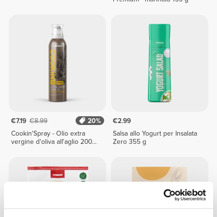
€7.19
€8.99
20%
€2.99
Cookin'Spray - Olio extra
Salsa allo Yogurt per Insalata
vergine d'oliva all'aglio 200
Zero 355 g
ml