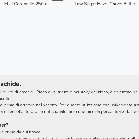
hidi al Caramello 250 g
Low Sugar Hazel-Choco Butter 
rachide.
l burro di arachidi. Ricco di nutrienti e naturally delizioso, è diventato u
icette.
o prima di arrivare nel vasetto. Per questo utilizziamo esclusivamente
ar
 l'eccellente profilo nutrizionale. Solo una piccola percentuale del racco
ner?
ria prima da cui nasce.
o ricco, l'aroma avvolgente e la consistenza naturalmente vellutata. Inolt