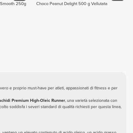
- Smooth 250g
Choco Peanut Delight 500 g Vellutata
n vero e proprio must-have per atleti, appassionati di fitness e per
achidi Premium High-Oleic Runner
, una varietà selezionata con
lto soddisfa i severi standard di qualità richiesti per questa linea,
re, vantano un elevato contenuto di acido oleico, un acido grasso