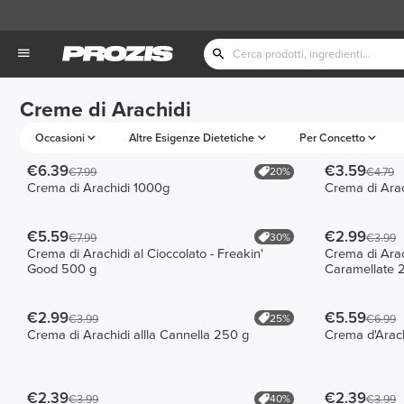
Creme di Arachidi
Occasioni
Altre Esigenze Dietetiche
Per Concetto
€6.39
€3.59
20%
€7.99
€4.79
Crema di Arachidi 1000g
Crema di Ara
€5.59
€2.99
30%
€7.99
€3.99
Crema di Arachidi al Cioccolato - Freakin'
Crema di Arac
Good 500 g
Caramellate 
€2.99
€5.59
25%
€3.99
€6.99
Crema di Arachidi allla Cannella 250 g
Crema d'Arach
€2.39
€2.39
40%
€3.99
€3.99