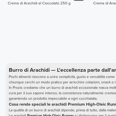
Crema di Arachidi al Cioccolato 250 g
Crema di Arac
Burro di Arachidi — L'eccellenza parte dall'a
Pochi alimenti riescono a unire semplicità, gusto e versatilità come i
chiunque cerchi un modo pratico per arricchire colazioni, snack o r
In Prozis crediamo che un burro di arachidi eccezionale nasca molt
cura per il suo sapore intenso, la consistenza naturalmente cremosa e
garantendo un prodotto impeccabile a ogni cucchiaiata.
Cosa rende speciali le arachidi Premium High-Oleic Run
La qualità di un burro di arachidi dipende, prima di tutto, dalla mate
Le arachidi
Premium High-Oleic Runner
si distinguono per il gust