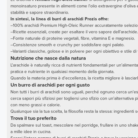
monoinsaturo presente in alimenti come l'olio extravergine d'oliva e 
stabilità e sapore straordinario.
In sintesi, la linea di burri di arachidi Prozis offre:
–100% arachidi Premium High-Oleic Runner accuratamente selezio
–Ricette essenziali, create per esaltare il vero sapore dell'arachide.
–Fonte naturale di proteine vegetali, fibre, vitamina E e magnesio.
–Consistenze smooth e crunchy per soddisfare ogni palato.
–Varianti classiche, golose e in polvere per ogni obiettivo e stile di v
Nutrizione che nasce dalla natura
L'arachide è naturally ricca di nutrienti fondamentali per un'aliment
pratica e nutriente in qualsiasi momento della giornata.
Quando la materia prima è d'eccellenza, la ricetta migliore è lasciarla
Un burro di arachidi per ogni gusto
Non tutti i burri di arachidi sono uguali, perché ognuno cerca un'es
cerca sapori più sfiziosi per togliersi uno sfizio con un'alternativa p
con meno grassi e calorie.
Qualunque sia la tua scelta, la filosofia resta la stessa: ingredienti
Trova il tuo preferito
Da spalmare sul toast, mescolare nel porridge, frullare in uno shake,
a mille idee in cucina.