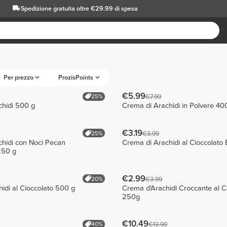
Spedizione gratuita oltre €29.99 di spesa
Per prezzo
ProzisPoints
€5.99
25%
€7.99
chidi 500 g
Crema di Arachidi in Polvere 40
€3.19
25%
€3.99
hidi con Noci Pecan
Crema di Arachidi al Cioccolato
250 g
€2.99
20%
€3.99
idi al Cioccolato 500 g
Crema d'Arachidi Croccante al 
250g
€10.49
40%
€13.99