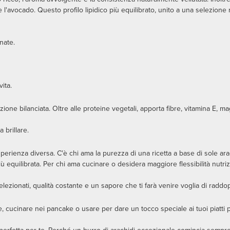
l'avocado. Questo profilo lipidico più equilibrato, unito a una selezione 
nate.
ita.
azione bilanciata. Oltre alle proteine vegetali, apporta fibre, vitamina E,
 brillare.
perienza diversa. C'è chi ama la purezza di una ricetta a base di sole ar
iù equilibrata. Per chi ama cucinare o desidera maggiore flessibilità nutrizi
 selezionati, qualità costante e un sapore che ti farà venire voglia di raddo
 cucinare nei pancake o usare per dare un tocco speciale ai tuoi piatti pref