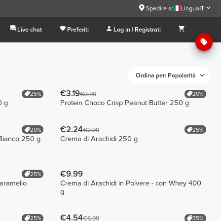
Spedire a:
Lingua
IT
Live chat
Preferiti
Log in | Registrati
Ordina per: Popolarità
€3.19
25%
20%
€3.99
0 g
Protein Choco Crisp Peanut Butter 250 g
€2.24
20%
25%
€2.99
 Bianco 250 g
Crema di Arachidi 250 g
€9.99
25%
Caramello
Crema di Arachidi in Polvere - con Whey 400
g
€4.54
25%
35%
€6.99