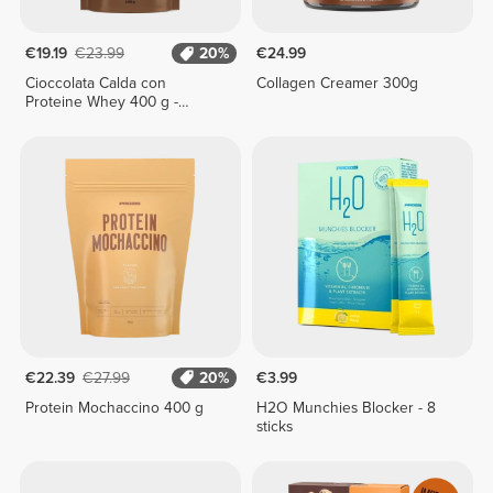
€19.19
€23.99
20%
€24.99
Cioccolata Calda con
Collagen Creamer 300g
Proteine Whey 400 g -
Classico
€22.39
€27.99
20%
€3.99
Protein Mochaccino 400 g
H2O Munchies Blocker - 8
sticks