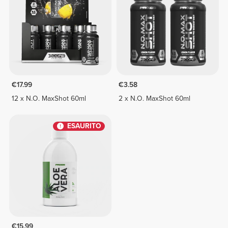
€17.99
€3.58
12 x N.O. MaxShot 60ml
2 x N.O. MaxShot 60ml
ESAURITO
€15.99