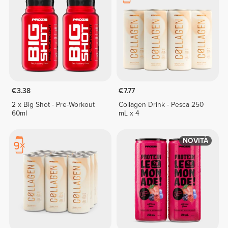
€3.38
€7.77
2 x Big Shot - Pre-Workout
Collagen Drink - Pesca 250
60ml
mL x 4
NOVITÀ