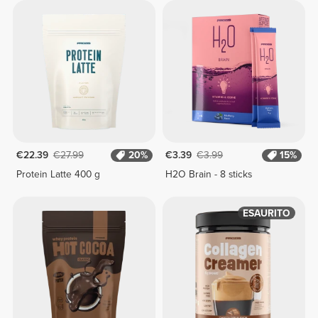
€22.39
€27.99
20%
€3.39
€3.99
15%
Protein Latte 400 g
H2O Brain - 8 sticks
ESAURITO