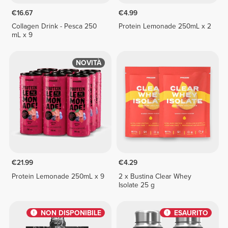
€16.67
€4.99
Collagen Drink - Pesca 250
Protein Lemonade 250mL x 2
mL x 9
NOVITÀ
€21.99
€4.29
Protein Lemonade 250mL x 9
2 x Bustina Clear Whey
Isolate 25 g
NON DISPONIBILE
ESAURITO