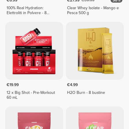
€6.99
€27.99
€39.99
30%
100% Real Hydration:
Clear Whey Isolate - Mango e
Elettroliti in Polvere - 8
Pesca 500 g
bustine
€19.99
€4.99
12 x Big Shot - Pre-Workout
H2O Burn - 8 bustine
60 mL