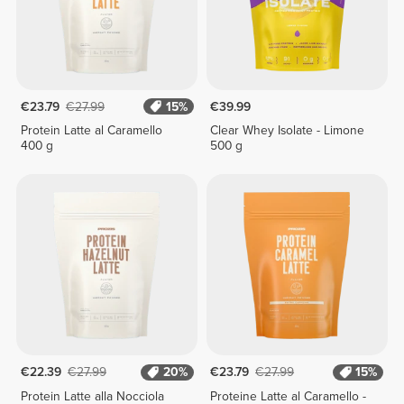
€23.79
€27.99
15%
€39.99
Protein Latte al Caramello
Clear Whey Isolate - Limone
400 g
500 g
€22.39
€27.99
20%
€23.79
€27.99
15%
Protein Latte alla Nocciola
Proteine Latte al Caramello -