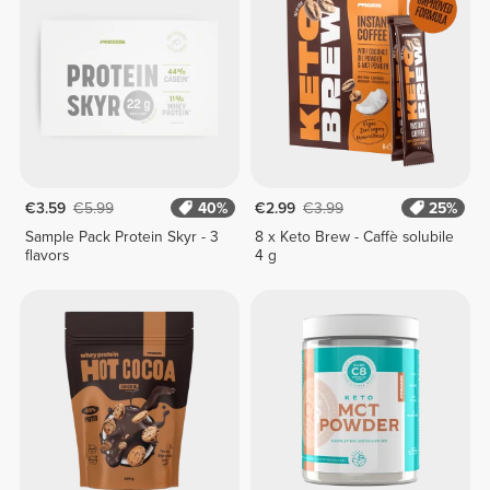
€3.59
€5.99
40%
€2.99
€3.99
25%
Sample Pack Protein Skyr - 3
8 x Keto Brew - Caffè solubile
flavors
4 g