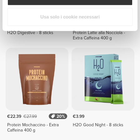
Usa solo i cookie necessari
€2.79
€3.99
30%
€22.39
€27.99
20%
H2O Digestive - 8 sticks
Protein Latte alla Nocciola -
Extra Caffeina 400 g
€22.39
€27.99
20%
€3.99
Protein Mochaccino - Extra
H2O Good Night - 8 sticks
Caffeina 400 g