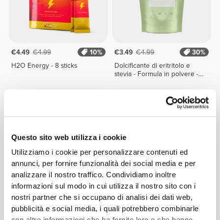
€4.49
€4.99
10%
€3.49
€4.99
30%
H2O Energy - 8 sticks
Dolcificante di eritritolo e
stevia - Formula in polvere -
200 g
Questo sito web utilizza i cookie
Utilizziamo i cookie per personalizzare contenuti ed
annunci, per fornire funzionalità dei social media e per
analizzare il nostro traffico. Condividiamo inoltre
informazioni sul modo in cui utilizza il nostro sito con i
€3.49
€4.99
30%
€13.49
€14.99
10%
nostri partner che si occupano di analisi dei dati web,
pubblicità e social media, i quali potrebbero combinarle
H2O Anti-OX - 8 bustine
Super D-Tox 150 g