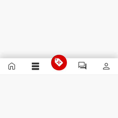
Informazioni Utili
Unisciti a noi
Diventa nostro Partner
Termini e condizioni
Assistenza clienti