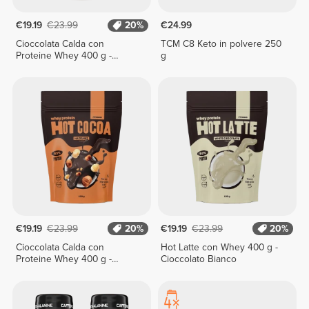
€19.19
€23.99
20%
€24.99
Cioccolata Calda con
TCM C8 Keto in polvere 250
Proteine Whey 400 g -
g
Biscotto
€19.19
€23.99
20%
€19.19
€23.99
20%
Cioccolata Calda con
Hot Latte con Whey 400 g -
Proteine Whey 400 g -
Cioccolato Bianco
Nocciola