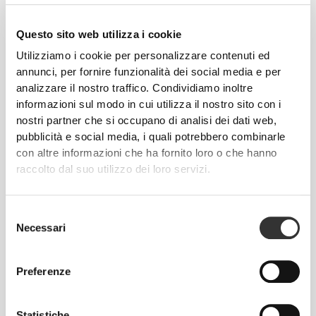
Questo sito web utilizza i cookie
Utilizziamo i cookie per personalizzare contenuti ed
annunci, per fornire funzionalità dei social media e per
analizzare il nostro traffico. Condividiamo inoltre
€4.49
€4.99
10%
€2.86
€3.58
20%
informazioni sul modo in cui utilizza il nostro sito con i
3 x Zero Protein Chips 25 g
2 x Nachos Proteici Zero -
nostri partner che si occupano di analisi dei dati web,
Cheddar 25 g
pubblicità e social media, i quali potrebbero combinarle
con altre informazioni che ha fornito loro o che hanno
ESAURITO
raccolto dal suo utilizzo dei loro servizi.
Selezione
Necessari
del
consenso
Preferenze
€5.99
Statistiche