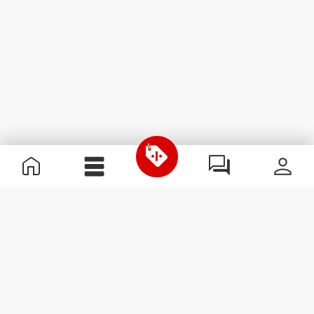
Informazioni Utili
Unisciti a noi
Diventa nostro Partner
Termini e condizioni
Assistenza clienti