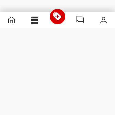
Informazioni Utili
Unisciti a noi
Diventa nostro Partner
Termini e condizioni
Assistenza clienti
Iscriviti alla Newsletter
Ricevi le novità e le
promozioni nella tua e-mail.
Iscriviti
#ExceedYourself