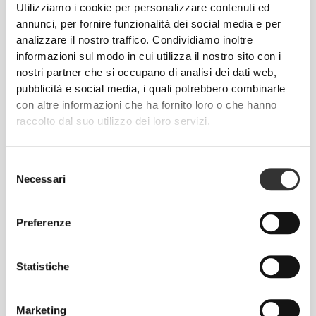
Utilizziamo i cookie per personalizzare contenuti ed
annunci, per fornire funzionalità dei social media e per
analizzare il nostro traffico. Condividiamo inoltre
informazioni sul modo in cui utilizza il nostro sito con i
nostri partner che si occupano di analisi dei dati web,
pubblicità e social media, i quali potrebbero combinarle
con altre informazioni che ha fornito loro o che hanno
raccolto dal suo utilizzo dei loro servizi.
€20.99
€29.99
30%
€29.99
Selezione
Necessari
del
Canottiera IronMode GI
Canottiera IronMode P
consenso
Preferenze
Statistiche
Marketing