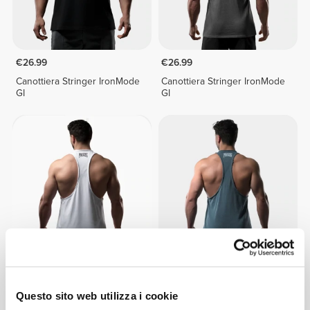
€26.99
€26.99
Canottiera Stringer IronMode
Canottiera Stringer IronMode
GI
GI
€26.99
€26.99
Canottiera Stringer IronMode
Canottiera Stringer IronMode
Questo sito web utilizza i cookie
GI
GI