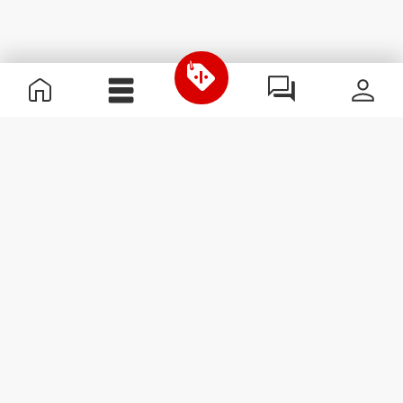
Informazioni Utili
Unisciti a noi
Diventa nostro Partner
Termini e condizioni
Assistenza clienti
Iscriviti alla Newsletter
Ricevi le novità e le
promozioni nella tua e-mail.
Iscriviti
#ExceedYourself