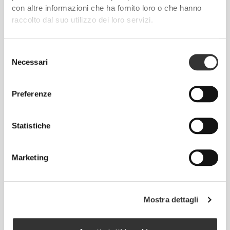
con altre informazioni che ha fornito loro o che hanno
raccolto dal suo utilizzo dei loro servizi.
€24.99
€24.99
Selezione
Ciabatte Athleisure Staple
Ciabatte Staple TK
Necessari
del
consenso
Preferenze
Statistiche
Marketing
€24.99
€14.99
€24.99
40%
Mostra dettagli
Ciabatte Staple Camo
Ciabatte Staple TK