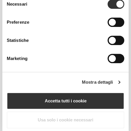
Athleisure P
Athleisure P
Necessari
del
consenso
Preferenze
Statistiche
Marketing
€24.00
€47.99
50%
Mostra dettagli
Giacca Speed Queen
Accetta tutti i cookie
Usa solo i cookie necessari