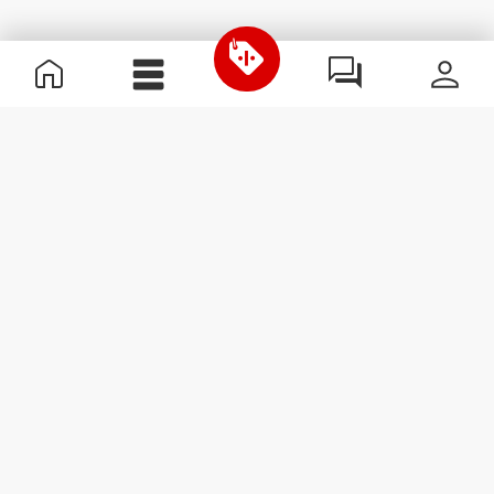
Informazioni Utili
Unisciti a noi
Diventa nostro Partner
Termini e condizioni
Assistenza clienti
Iscriviti alla Newsletter
Ricevi le novità e le
promozioni nella tua e-mail.
Iscriviti
#ExceedYourself